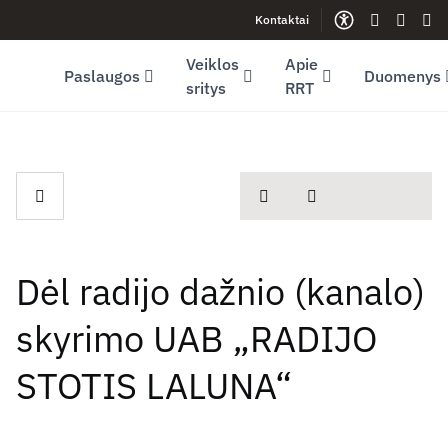
Kontaktai
Facebook (opens in new window)
LinkedIn (opens in new window)
Youtube (opens in new window)
Gestų kalb
Lengva
Sve
Veiklos
Apie
Paslaugos
Duomenys
sritys
RRT
spausdinti
Dalintis
Dėl radijo dažnio (kanalo)
skyrimo UAB „RADIJO
STOTIS LALUNA“