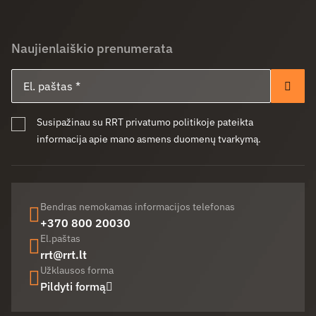
Naujienlaiškio prenumerata
El. paštas
Pren
Susipažinau su RRT privatumo politikoje pateikta
informacija apie mano asmens duomenų tvarkymą.
Bendras nemokamas informacijos telefonas
+370 800 20030
El.paštas
rrt@rrt.lt
Užklausos forma
Pildyti formą