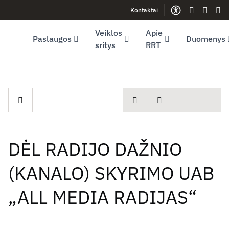
Kontaktai
Facebook (opens in new window)
LinkedIn (opens in new window)
Youtube (opens in new window)
Gestų kalb
Lengva
Sve
Veiklos
Apie
Paslaugos
Duomenys
sritys
RRT
spausdinti
Dalintis
DĖL RADIJO DAŽNIO
(KANALO) SKYRIMO UAB
„ALL MEDIA RADIJAS“