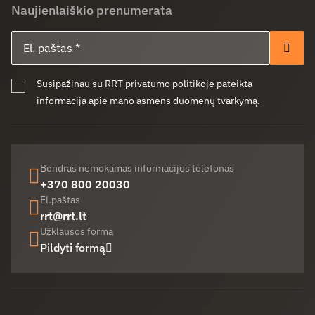
Naujienlaiškio prenumerata
El. paštas
Pren
Susipažinau su RRT privatumo politikoje pateikta
informacija apie mano asmens duomenų tvarkymą.
Bendras nemokamas informacijos telefonas
+370 800 20030
El.paštas
rrt@rrt.lt
Užklausos forma
Pildyti formą