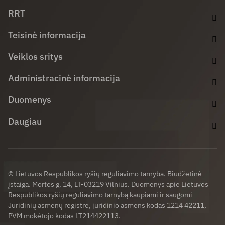
Facebook (opens in new window)
LinkedIn (opens in new window)
Youtube (opens in new window)
RRT
Teisinė informacija
Veiklos sritys
Administracinė informacija
Duomenys
Daugiau
© Lietuvos Respublikos ryšių reguliavimo tarnyba. Biudžetinė
įstaiga. Mortos g. 14, LT-03219 Vilnius. Duomenys apie Lietuvos
Respublikos ryšių reguliavimo tarnybą kaupiami ir saugomi
Juridinių asmenų registre, juridinio asmens kodas 1214 42211,
PVM mokėtojo kodas LT214422113.