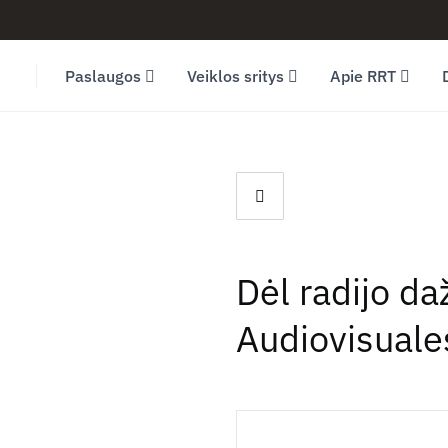
Facebook (opens in new window)
LinkedIn (opens in new window)
Youtube (opens in new window)
Paslaugos
Veiklos sritys
Apie RRT
Dėl radijo da
Audiovisuale