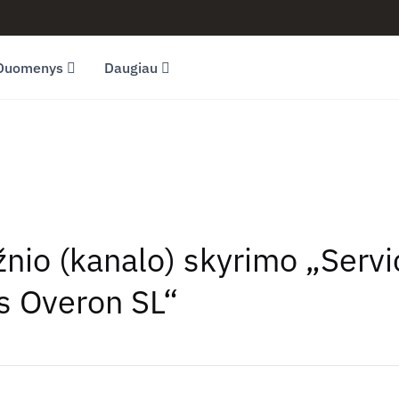
Duomenys
Daugiau
žnio (kanalo) skyrimo „Servi
s Overon SL“