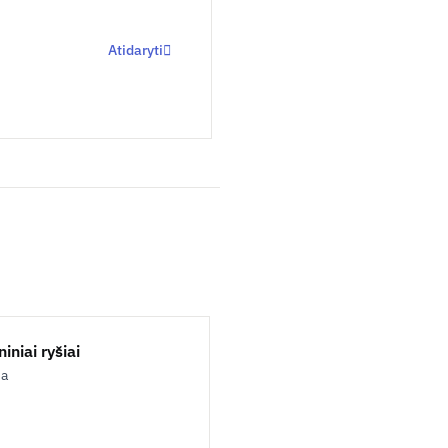
Atidaryti
iniai ryšiai
ja