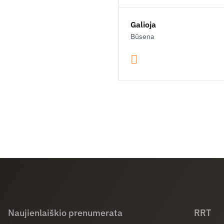
Galioja
Būsena
Naujienlaiškio prenumerata
RRT