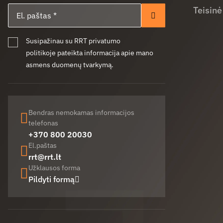
El. paštas
Teisinė
Prenumeruoti
Susipažinau su RRT privatumo
politikoje pateikta informacija apie mano
asmens duomenų tvarkymą.
Bendras nemokamas informacijos
telefonas
+370 800 20030
El.paštas
rrt@rrt.lt
Užklausos forma
Pildyti formą