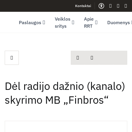
Kontaktai
Facebook (opens in new window)
LinkedIn (opens in new window)
Youtube (opens in new window)
Gestų kalb
Lengva
Sve
Veiklos
Apie
Paslaugos
Duomenys
sritys
RRT
spausdinti
Dalintis
Dėl radijo dažnio (kanalo)
skyrimo MB „Finbros“