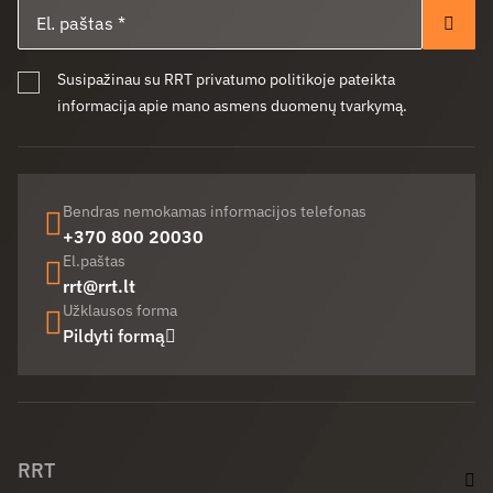
El. paštas
Pren
Susipažinau su RRT privatumo politikoje pateikta
informacija apie mano asmens duomenų tvarkymą.
Bendras nemokamas informacijos telefonas
+370 800 20030
El.paštas
rrt@rrt.lt
Užklausos forma
Pildyti formą
Facebook (opens in new window)
LinkedIn (opens in new window)
Youtube (opens in new window)
RRT