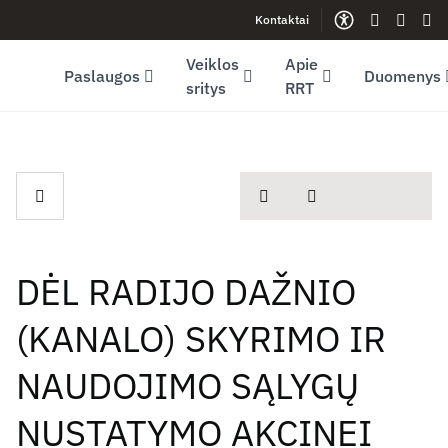
Kontaktai
Facebook (opens in new window)
LinkedIn (opens in new window)
Youtube (opens in new window)
Gestų kalb
Lengva
Sve
Veiklos
Apie
Paslaugos
Duomenys
sritys
RRT
spausdinti
Dalintis
DĖL RADIJO DAŽNIO
(KANALO) SKYRIMO IR
NAUDOJIMO SĄLYGŲ
NUSTATYMO AKCINEI