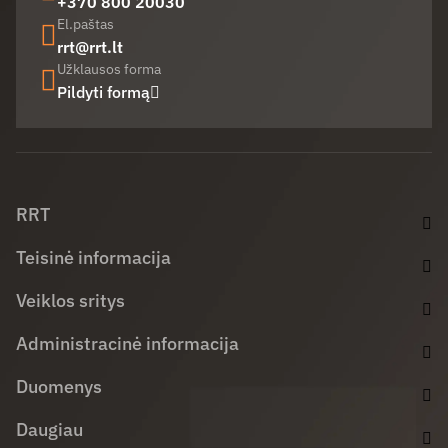
+370 800 20030
El.paštas
rrt@rrt.lt
Užklausos forma
Pildyti formą
Facebook (opens in new window)
LinkedIn (opens in new window)
Youtube (opens in new window)
RRT
Teisinė informacija
Veiklos sritys
Administracinė informacija
Duomenys
Daugiau