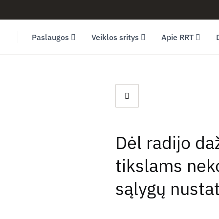
Facebook (opens in new window)
LinkedIn (opens in new window)
Youtube (opens in new window)
Paslaugos
Veiklos sritys
Apie RRT
Dėl radijo d
tikslams nek
sąlygų nusta