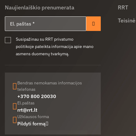
Naujienlaiškio prenumerata
RRT
El. paštas
Teisinė
Prenumeruoti
Susipažinau su RRT privatumo
politikoje pateikta informacija apie mano
asmens duomenų tvarkymą.
Bendras nemokamas informacijos
telefonas
+370 800 20030
El.paštas
rrt@rrt.lt
Užklausos forma
Pildyti formą