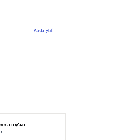
Atidaryti
iniai ryšiai
ja