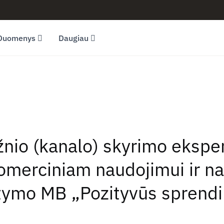
Duomenys
Daugiau
ažnio (kanalo) skyrimo eksp
omerciniam naudojimui ir n
tymo MB „Pozityvūs sprend