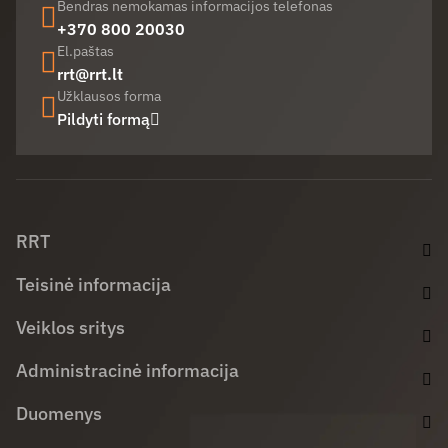
Bendras nemokamas informacijos telefonas
+370 800 20030
El.paštas
rrt@rrt.lt
Užklausos forma
Pildyti formą
Facebook (opens in new window)
LinkedIn (opens in new window)
Youtube (opens in new window)
RRT
Teisinė informacija
Veiklos sritys
Administracinė informacija
Duomenys