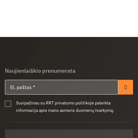
Naujienlaiškio prenumerata
El. paštas
Pren
Susipažinau su RRT privatumo politikoje pateikta
informacija apie mano asmens duomenų tvarkymą.