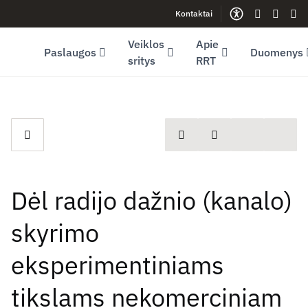
Kontaktai
Facebook (opens in new window)
LinkedIn (opens in new window)
Youtube (opens in new window)
Gestų kalb
Lengva
Sve
Veiklos
Apie
Paslaugos
Duomenys
sritys
RRT
spausdinti
Dalintis
Dėl radijo dažnio (kanalo)
skyrimo
eksperimentiniams
tikslams nekomerciniam