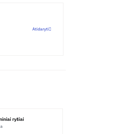
Atidaryti
iniai ryšiai
ja