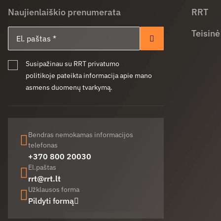
Naujienlaiškio prenumerata
RRT
El. paštas
Teisinė
Prenumeruoti
Susipažinau su RRT privatumo
politikoje pateikta informacija apie mano
asmens duomenų tvarkymą.
Bendras nemokamas informacijos
telefonas
+370 800 20030
El.paštas
rrt@rrt.lt
Užklausos forma
Pildyti formą