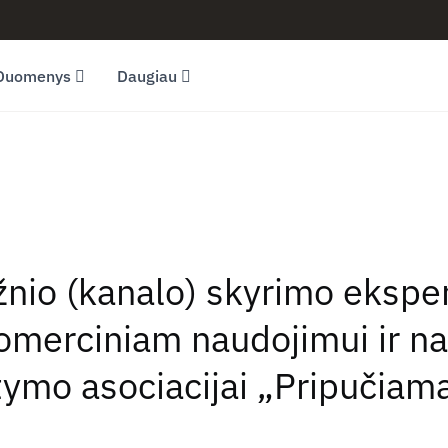
Duomenys
Daugiau
ažnio (kanalo) skyrimo eksp
omerciniam naudojimui ir n
tymo asociacijai „Pripučiama