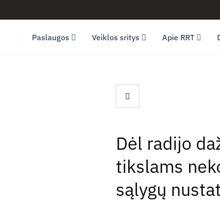
Facebook (opens in new window)
LinkedIn (opens in new window)
Youtube (opens in new window)
Paslaugos
Veiklos sritys
Apie RRT
Dėl radijo d
tikslams nek
sąlygų nusta