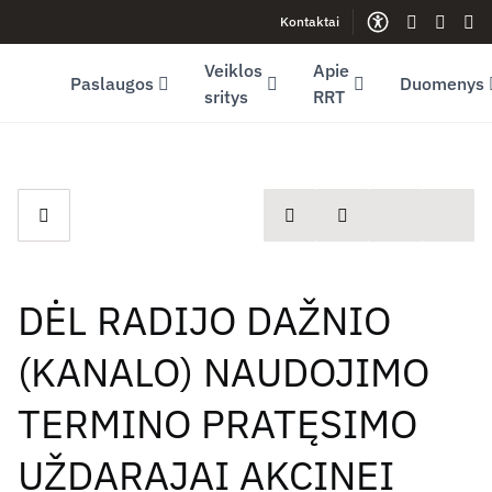
Kontaktai
Facebook (opens in new window)
LinkedIn (opens in new window)
Youtube (opens in new window)
Gestų kalb
Lengva
Sve
Veiklos
Apie
Paslaugos
Duomenys
sritys
RRT
spausdinti
Dalintis
DĖL RADIJO DAŽNIO
(KANALO) NAUDOJIMO
TERMINO PRATĘSIMO
UŽDARAJAI AKCINEI