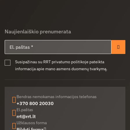
Naujienlaiškio prenumerata
El. paštas
Pren
Susipažinau su RRT privatumo politikoje pateikta
informacija apie mano asmens duomenų tvarkymą.
Bendras nemokamas informacijos telefonas
+370 800 20030
El.paštas
rrt@rrt.lt
Užklausos forma
Pildyti formą