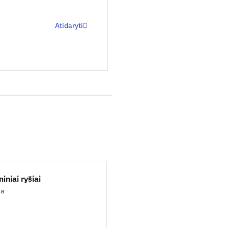
Atidaryti
iniai ryšiai
ja