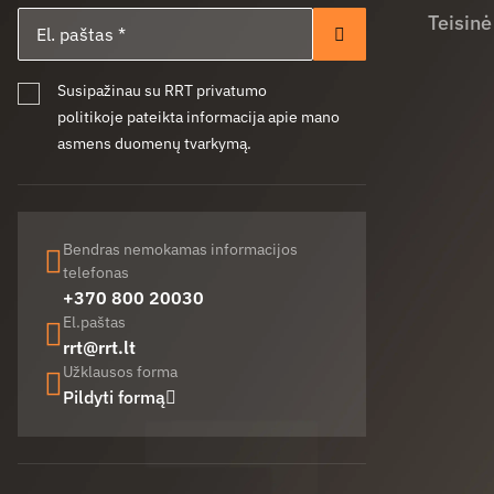
El. paštas
Teisinė
Prenumeruoti
Susipažinau su RRT privatumo
politikoje pateikta informacija apie mano
asmens duomenų tvarkymą.
Bendras nemokamas informacijos
telefonas
+370 800 20030
El.paštas
rrt@rrt.lt
Užklausos forma
Pildyti formą