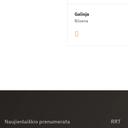
Galioja
Būsena
Naujienlaiškio prenumerata
RRT