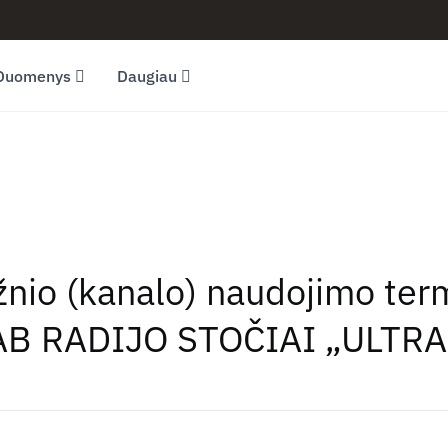
Duomenys
Daugiau
ažnio (kanalo) naudojimo ter
AB RADIJO STOČIAI „ULTRA