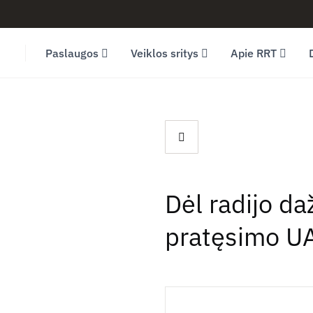
Facebook (opens in new window)
LinkedIn (opens in new window)
Youtube (opens in new window)
Paslaugos
Veiklos sritys
Apie RRT
Dėl radijo d
pratęsimo U