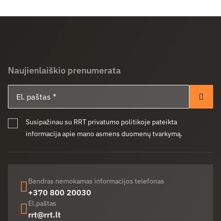
Naujienlaiškio prenumerata
El. paštas
Pren
Susipažinau su RRT privatumo politikoje pateikta
informacija apie mano asmens duomenų tvarkymą.
Bendras nemokamas informacijos telefonas
+370 800 20030
El.paštas
rrt@rrt.lt