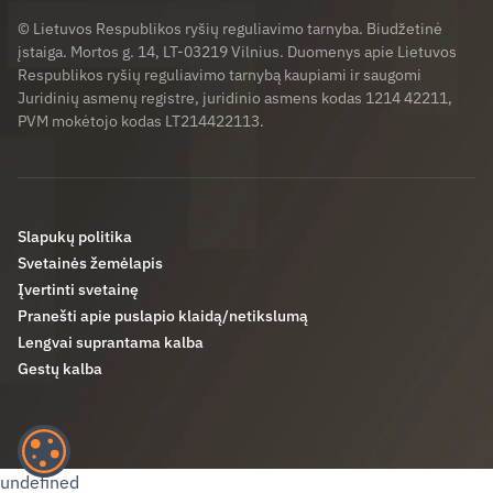
© Lietuvos Respublikos ryšių reguliavimo tarnyba. Biudžetinė
įstaiga. Mortos g. 14, LT-03219 Vilnius. Duomenys apie Lietuvos
Respublikos ryšių reguliavimo tarnybą kaupiami ir saugomi
Juridinių asmenų registre, juridinio asmens kodas 1214 42211,
PVM mokėtojo kodas LT214422113.
Slapukų politika
Svetainės žemėlapis
Įvertinti svetainę
Pranešti apie puslapio klaidą/netikslumą
Lengvai suprantama kalba
Gestų kalba
undefined