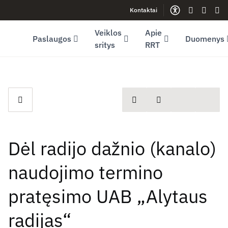
Kontaktai
Facebook (opens in new window)
LinkedIn (opens in new window)
Youtube (opens in new window)
Gestų kalb
Lengva
Sve
Veiklos
Apie
Paslaugos
Duomenys
sritys
RRT
spausdinti
Dalintis
Dėl radijo dažnio (kanalo)
naudojimo termino
pratęsimo UAB „Alytaus
radijas“