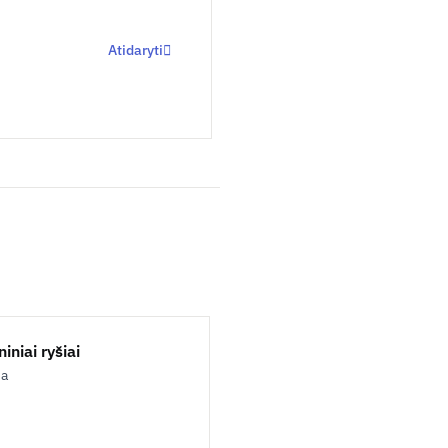
Atidaryti
iniai ryšiai
ja