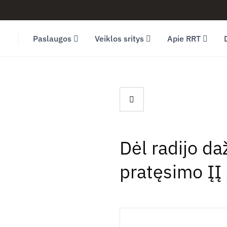
Facebook (opens in new window)
LinkedIn (opens in new window)
Youtube (opens in new window)
Paslaugos
Veiklos sritys
Apie RRT
Dėl radijo d
pratęsimo ĮĮ 