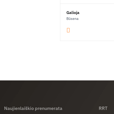
Galioja
Būsena
Naujienlaiškio prenumerata
RRT