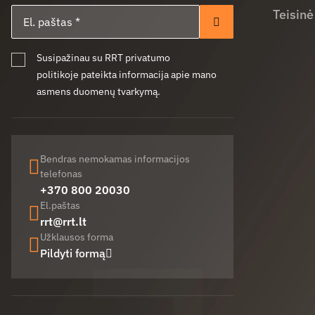
El. paštas
Teisinė
Prenumeruoti
Susipažinau su RRT privatumo
politikoje pateikta informacija apie mano
asmens duomenų tvarkymą.
Bendras nemokamas informacijos
telefonas
+370 800 20030
El.paštas
rrt@rrt.lt
Užklausos forma
Pildyti formą