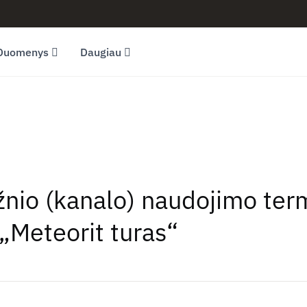
Duomenys
Daugiau
ažnio (kanalo) naudojimo ter
„Meteorit turas“