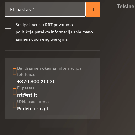
El. paštas
Teisinė
Prenumeruoti
Susipažinau su RRT privatumo
politikoje pateikta informacija apie mano
asmens duomenų tvarkymą.
Bendras nemokamas informacijos
telefonas
+370 800 20030
El.paštas
rrt@rrt.lt
Užklausos forma
Pildyti formą