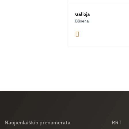
Galioja
Būsena
Naujienlaiškio prenumerata
RRT