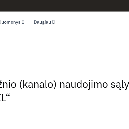
Duomenys
Daugiau
ažnio (kanalo) naudojimo sąl
XL“