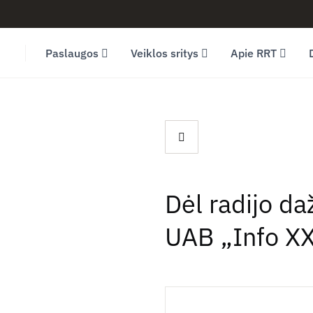
Facebook (opens in new window)
LinkedIn (opens in new window)
Youtube (opens in new window)
Paslaugos
Veiklos sritys
Apie RRT
Dėl radijo d
UAB „Info X