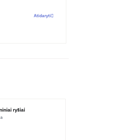
Atidaryti
iniai ryšiai
ja