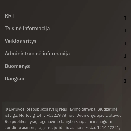
Facebook (opens in new window)
LinkedIn (opens in new window)
Youtube (opens in new window)
RRT
Teisinė informacija
Veiklos sritys
Administracinė informacija
Duomenys
Daugiau
© Lietuvos Respublikos ryšių reguliavimo tarnyba. Biudžetinė
įstaiga. Mortos g. 14, LT-03219 Vilnius. Duomenys apie Lietuvos
Respublikos ryšių reguliavimo tarnybą kaupiami ir saugomi
Juridinių asmenų registre, juridinio asmens kodas 1214 42211,