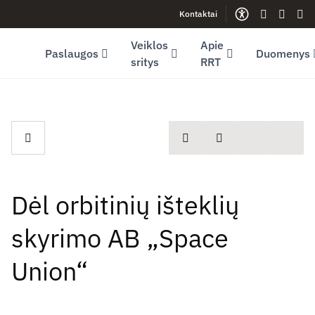
Kontaktai
Facebook (opens in new window)
LinkedIn (opens in new window)
Youtube (opens in new window)
Gestų kalb
Lengva
Sve
Veiklos
Apie
Paslaugos
Duomenys
sritys
RRT
spausdinti
Dalintis
Dėl orbitinių išteklių
skyrimo AB „Space
Union“