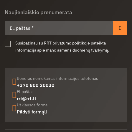
Naujienlaiškio prenumerata
El. paštas
Pren
Susipažinau su RRT privatumo politikoje pateikta
informacija apie mano asmens duomenų tvarkymą.
Bendras nemokamas informacijos telefonas
+370 800 20030
El.paštas
rrt@rrt.lt
Užklausos forma
Pildyti formą