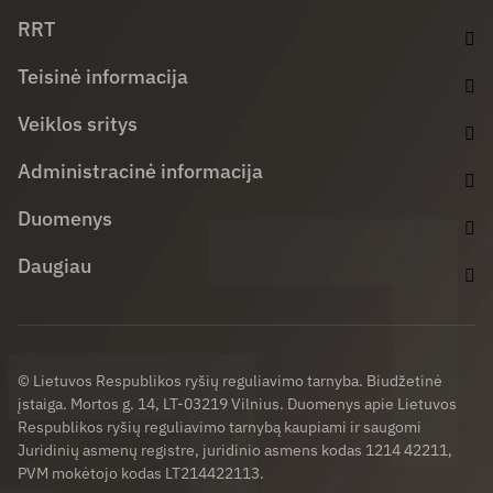
Facebook (opens in new window)
LinkedIn (opens in new window)
Youtube (opens in new window)
RRT
Teisinė informacija
Veiklos sritys
Administracinė informacija
Duomenys
Daugiau
© Lietuvos Respublikos ryšių reguliavimo tarnyba. Biudžetinė
įstaiga. Mortos g. 14, LT-03219 Vilnius. Duomenys apie Lietuvos
Respublikos ryšių reguliavimo tarnybą kaupiami ir saugomi
Juridinių asmenų registre, juridinio asmens kodas 1214 42211,
PVM mokėtojo kodas LT214422113.