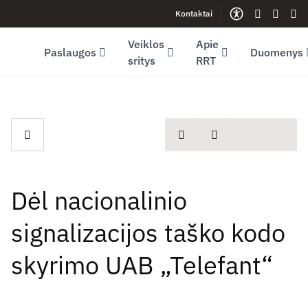
Kontaktai
Facebook (opens in new window)
LinkedIn (opens in new window)
Youtube (opens in new window)
Gestų kalb
Lengva
Sve
Veiklos
Apie
Paslaugos
Duomenys
sritys
RRT
spausdinti
Dalintis
Dėl nacionalinio
signalizacijos taško kodo
skyrimo UAB „Telefant“