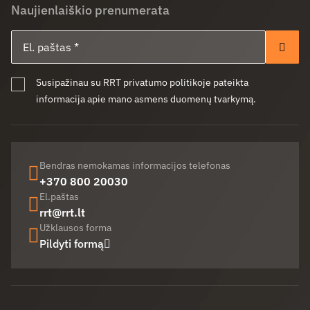
Naujienlaiškio prenumerata
El. paštas
Pren
Susipažinau su RRT privatumo politikoje pateikta
informacija apie mano asmens duomenų tvarkymą.
Bendras nemokamas informacijos telefonas
+370 800 20030
El.paštas
rrt@rrt.lt
Užklausos forma
Pildyti formą