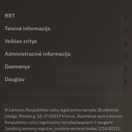
Facebook (opens in new window)
LinkedIn (opens in new window)
Youtube (opens in new window)
RRT
Teisinė informacija
Veiklos sritys
Administracinė informacija
Duomenys
Daugiau
© Lietuvos Respublikos ryšių reguliavimo tarnyba. Biudžetinė
įstaiga. Mortos g. 14, LT-03219 Vilnius. Duomenys apie Lietuvos
Respublikos ryšių reguliavimo tarnybą kaupiami ir saugomi
Juridinių asmenų registre, juridinio asmens kodas 1214 42211,