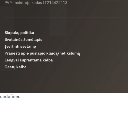
PVM mokėtojo kodas LT214422113.
Slapukų politika
Svetainės žemėlapis
Įvertinti svetainę
Pranešti apie puslapio klaidą/netikslumą
Lengvai suprantama kalba
Gestų kalba
undefined