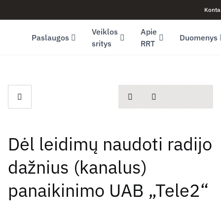
Konta
Facebook (opens in new window)
LinkedIn (opens in new window)
Youtube (opens in new window)
Veiklos
Apie
Paslaugos
Duomenys
sritys
RRT
spausdinti
Dalintis
Dėl leidimų naudoti radijo
dažnius (kanalus)
panaikinimo UAB „Tele2“