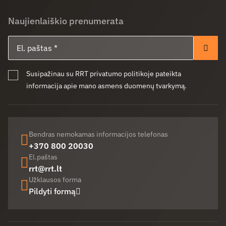
Naujienlaiškio prenumerata
El. paštas
Pren
Susipažinau su RRT privatumo politikoje pateikta
informacija apie mano asmens duomenų tvarkymą.
Bendras nemokamas informacijos telefonas
+370 800 20030
El.paštas
rrt@rrt.lt
Užklausos forma
Pildyti formą