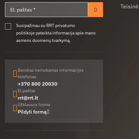
El. paštas
Teisinė
Prenumeruoti
Susipažinau su RRT privatumo
politikoje pateikta informacija apie mano
asmens duomenų tvarkymą.
Bendras nemokamas informacijos
telefonas
+370 800 20030
El.paštas
rrt@rrt.lt
Užklausos forma
Pildyti formą