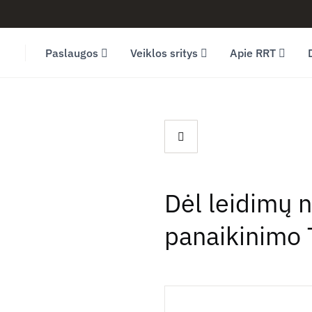
Facebook (opens in new window)
LinkedIn (opens in new window)
Youtube (opens in new window)
Paslaugos
Veiklos sritys
Apie RRT
Dėl leidimų n
panaikinimo 