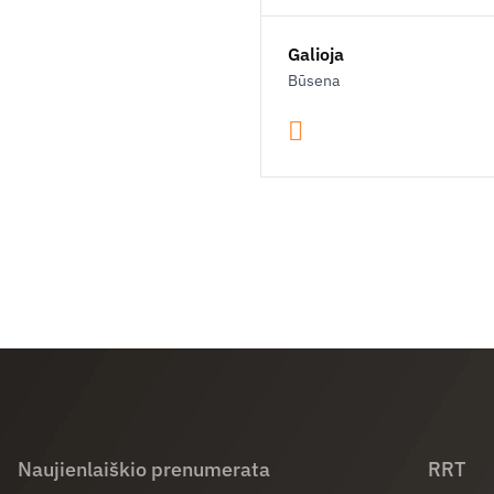
Galioja
Būsena
Naujienlaiškio prenumerata
RRT