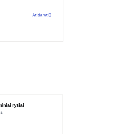
Atidaryti
iniai ryšiai
ja