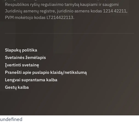
Respublikos ryšių reguliavimo tarnybą kaupiami ir saugomi
Juridinių asmenų registre, juridinio asmens kodas 1214 42211,
PVM mokėtojo kodas LT214422113.
Slapukų politika
Svetainės žemėlapis
Įvertinti svetainę
Pranešti apie puslapio klaidą/netikslumą
Lengvai suprantama kalba
Gestų kalba
undefined