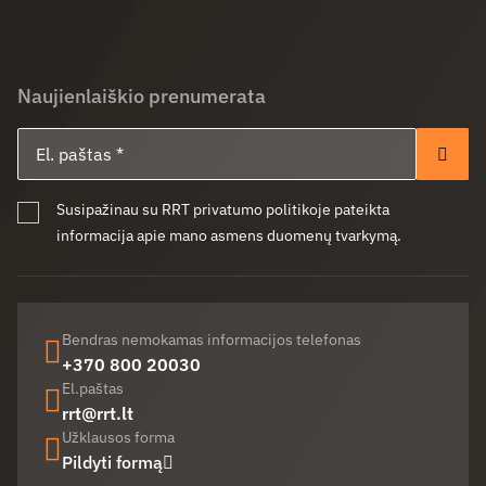
Naujienlaiškio prenumerata
El. paštas
Pren
Susipažinau su RRT privatumo politikoje pateikta
informacija apie mano asmens duomenų tvarkymą.
Bendras nemokamas informacijos telefonas
+370 800 20030
El.paštas
rrt@rrt.lt
Užklausos forma
Pildyti formą