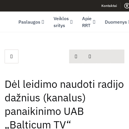
Kontaktai
Facebook (opens in new window)
LinkedIn (opens in new window)
Youtube (opens in new window)
Veiklos
Apie
Paslaugos
Duomenys
sritys
RRT
spausdinti
Dalintis
Dėl leidimo naudoti radijo
dažnius (kanalus)
panaikinimo UAB
„Balticum TV“