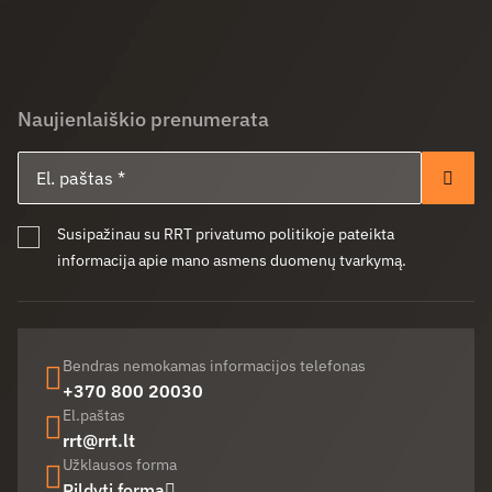
Naujienlaiškio prenumerata
El. paštas
Pren
Susipažinau su RRT privatumo politikoje pateikta
informacija apie mano asmens duomenų tvarkymą.
Bendras nemokamas informacijos telefonas
+370 800 20030
El.paštas
rrt@rrt.lt
Užklausos forma
Pildyti formą