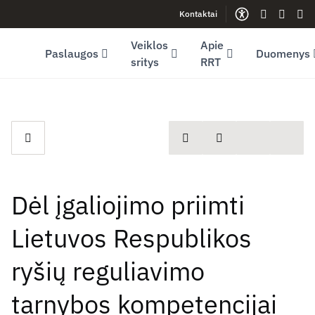
Kontaktai
Facebook (opens in new window)
LinkedIn (opens in new window)
Youtube (opens in new window)
Gestų kalb
Lengva
Sve
Veiklos
Apie
Paslaugos
Duomenys
sritys
RRT
spausdinti
Dalintis
Dėl įgaliojimo priimti
Lietuvos Respublikos
ryšių reguliavimo
tarnybos kompetencijai