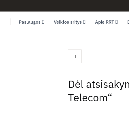
Facebook (opens in new window)
LinkedIn (opens in new window)
Youtube (opens in new window)
Paslaugos
Veiklos sritys
Apie RRT
Dėl atsisaky
Telecom“