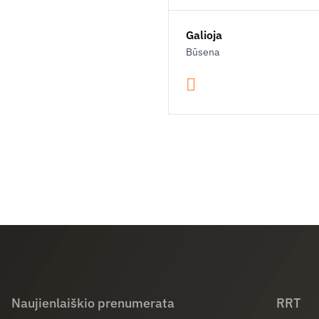
Galioja
Būsena
Naujienlaiškio prenumerata
RRT