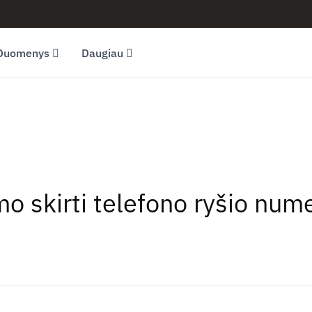
Duomenys
Daugiau
mo skirti telefono ryšio nu