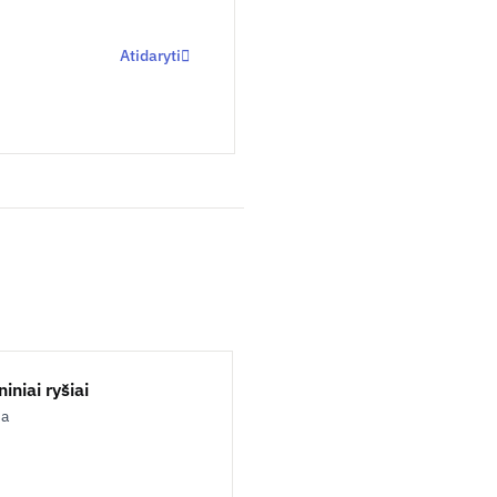
Atidaryti
iniai ryšiai
ja