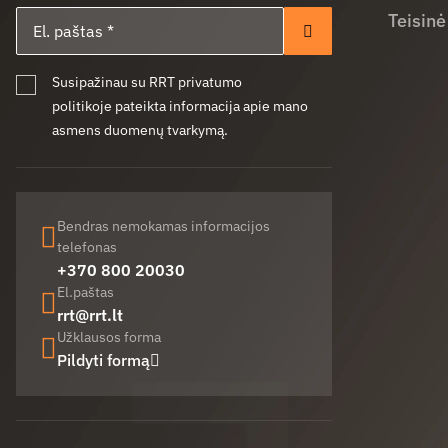
El. paštas
Teisinė
Prenumeruoti
Susipažinau su RRT privatumo
politikoje pateikta informacija apie mano
asmens duomenų tvarkymą.
Bendras nemokamas informacijos
telefonas
+370 800 20030
El.paštas
rrt@rrt.lt
Užklausos forma
Pildyti formą