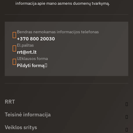
informacija apie mano asmens duomenų tvarkymą.
Bendras nemokamas informacijos telefonas
+370 800 20030
El.paštas
rrt@rrt.lt
Užklausos forma
Pildyti formą
Facebook (opens in new window)
LinkedIn (opens in new window)
Youtube (opens in new window)
RRT
Teisinė informacija
Veiklos sritys