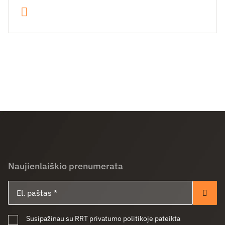
Naujienlaiškio prenumerata
El. paštas
Pren
Susipažinau su RRT privatumo politikoje pateikta