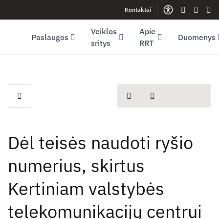
Kontaktai
Facebook (opens in new window)
LinkedIn (opens in new window)
Youtube (opens in new window)
Gestų kalb
Lengva
Sve
Veiklos
Apie
Paslaugos
Duomenys
sritys
RRT
spausdinti
Dalintis
Dėl teisės naudoti ryšio
numerius, skirtus
Kertiniam valstybės
telekomunikacijų centrui