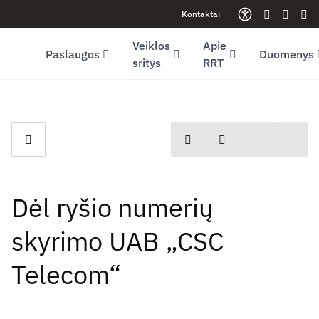
Kontaktai
Facebook (opens in new window)
LinkedIn (opens in new window)
Youtube (opens in new window)
Gestų kalb
Lengva
Sve
Veiklos
Apie
Paslaugos
Duomenys
sritys
RRT
spausdinti
Dalintis
Dėl ryšio numerių
skyrimo UAB „CSC
Telecom“