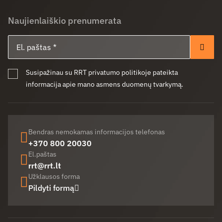
Naujienlaiškio prenumerata
El. paštas
Pren
Susipažinau su RRT privatumo politikoje pateikta
informacija apie mano asmens duomenų tvarkymą.
Bendras nemokamas informacijos telefonas
+370 800 20030
El.paštas
rrt@rrt.lt
Užklausos forma
Pildyti formą