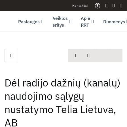
Kontaktai
Facebook (opens in new window)
LinkedIn (opens in new window)
Youtube (opens in new window)
Gestų kalb
Lengva
Sve
Veiklos
Apie
Paslaugos
Duomenys
sritys
RRT
spausdinti
Dalintis
Dėl radijo dažnių (kanalų)
naudojimo sąlygų
nustatymo Telia Lietuva,
AB