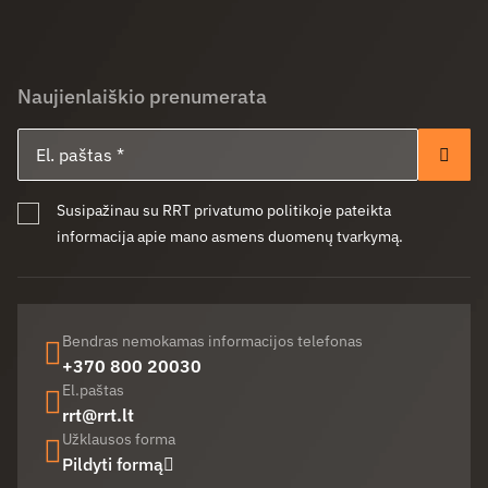
Naujienlaiškio prenumerata
El. paštas
Pren
Susipažinau su RRT privatumo politikoje pateikta
informacija apie mano asmens duomenų tvarkymą.
Bendras nemokamas informacijos telefonas
+370 800 20030
El.paštas
rrt@rrt.lt
Užklausos forma
Pildyti formą