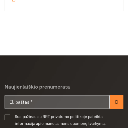
Naujienlaiškio prenumerata
El. paštas
Pren
Susipažinau su RRT privatumo politikoje pateikta
informacija apie mano asmens duomenų tvarkymą.