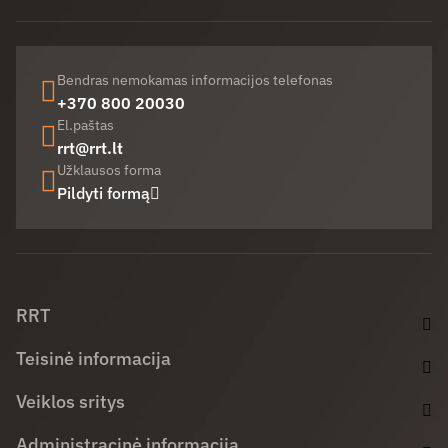
Bendras nemokamas informacijos telefonas
+370 800 20030
El.paštas
rrt@rrt.lt
Užklausos forma
Pildyti formą
Facebook (opens in new window)
LinkedIn (opens in new window)
Youtube (opens in new window)
RRT
Teisinė informacija
Veiklos sritys
Administracinė informacija