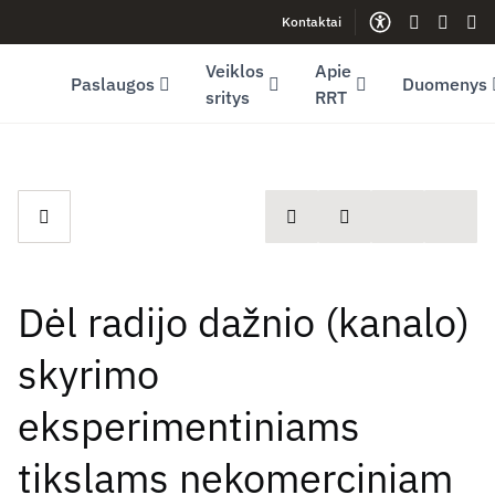
Kontaktai
Facebook (opens in new window)
LinkedIn (opens in new window)
Youtube (opens in new window)
Gestų kalb
Lengva
Sve
Veiklos
Apie
Paslaugos
Duomenys
sritys
RRT
spausdinti
Dalintis
Dėl radijo dažnio (kanalo)
skyrimo
eksperimentiniams
tikslams nekomerciniam