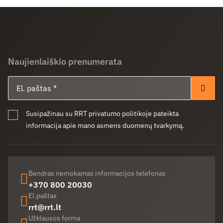
Naujienlaiškio prenumerata
El. paštas
Pren
Susipažinau su RRT privatumo politikoje pateikta
informacija apie mano asmens duomenų tvarkymą.
Bendras nemokamas informacijos telefonas
+370 800 20030
El.paštas
rrt@rrt.lt
Užklausos forma