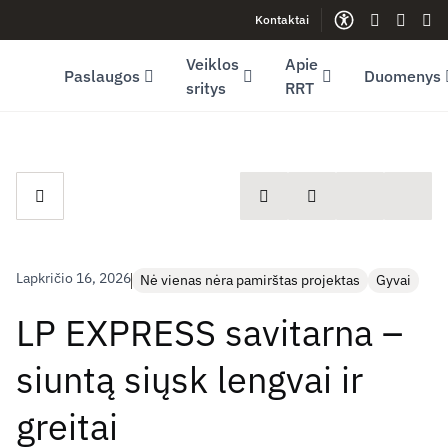
Kontaktai
Facebook (opens in new window)
LinkedIn (opens in new window)
Youtube (opens in new window)
Gestų kalb
Lengva
Sve
Veiklos
Apie
Paslaugos
Duomenys
sritys
RRT
spausdinti
Dalintis
Lapkričio 16, 2026
Nė vienas nėra pamirštas projektas
Gyvai
LP EXPRESS savitarna –
siuntą siųsk lengvai ir
greitai