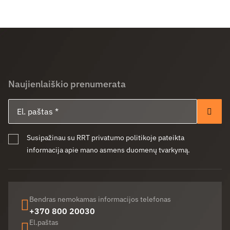
Naujienlaiškio prenumerata
El. paštas
Pren
Susipažinau su RRT privatumo politikoje pateikta
informacija apie mano asmens duomenų tvarkymą.
Bendras nemokamas informacijos telefonas
+370 800 20030
El.paštas