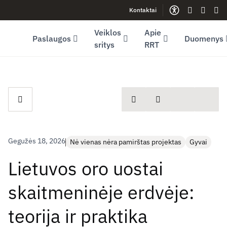
Kontaktai
Facebook (opens in new window)
LinkedIn (opens in new window)
Youtube (opens in new window)
Gestų kalb
Lengva
Sve
Veiklos
Apie
Paslaugos
Duomenys
sritys
RRT
spausdinti
Dalintis
Gegužės 18, 2026
Nė vienas nėra pamirštas projektas
Gyvai
Lietuvos oro uostai
skaitmeninėje erdvėje:
teorija ir praktika