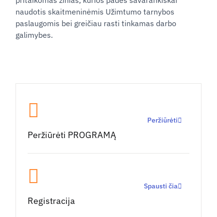
pritaikomas žinias, kurios padės savarankiškai
naudotis skaitmeninėmis Užimtumo tarnybos
paslaugomis bei greičiau rasti tinkamas darbo
galimybes.
Peržiūrėti
Peržiūrėti PROGRAMĄ
Spausti čia
Registracija