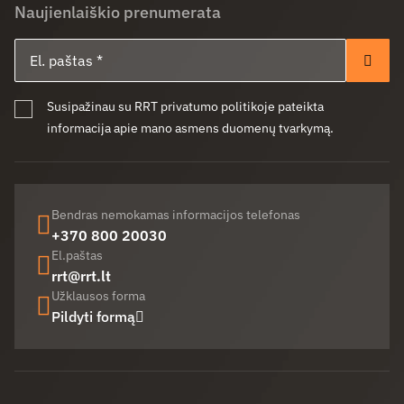
Naujienlaiškio prenumerata
El. paštas
Pren
Susipažinau su RRT privatumo politikoje pateikta
informacija apie mano asmens duomenų tvarkymą.
Bendras nemokamas informacijos telefonas
+370 800 20030
El.paštas
rrt@rrt.lt
Užklausos forma
Pildyti formą
Facebook (opens in new window)
LinkedIn (opens in new window)
Youtube (opens in new window)