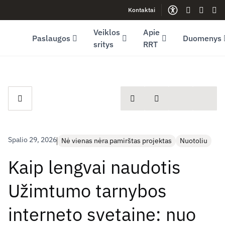
Kontaktai
Facebook (opens in new window)
LinkedIn (opens in new window)
Youtube (opens in new window)
Gestų kalb
Lengva
Sve
Veiklos
Apie
Paslaugos
Duomenys
sritys
RRT
spausdinti
Dalintis
Spalio 29, 2026
Nė vienas nėra pamirštas projektas
Nuotoliu
Kaip lengvai naudotis
Užimtumo tarnybos
interneto svetaine: nuo