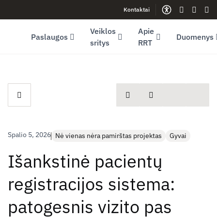
Kontaktai
Facebook (opens in new window)
LinkedIn (opens in new window)
Youtube (opens in new window)
Gestų kalb
Lengva
Sve
Veiklos
Apie
Paslaugos
Duomenys
sritys
RRT
spausdinti
Dalintis
Spalio 5, 2026
Nė vienas nėra pamirštas projektas
Gyvai
Išankstinė pacientų
registracijos sistema:
patogesnis vizito pas