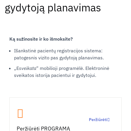
gydytoją planavimas
Ką sužinosite ir ko išmoksite?
Išankstinė pacientų registracijos sistema:
patogesnis vizito pas gydytoją planavimas.
„E
sveikata
“
mobilioji programėlė. Elektroninė
sveikatos istorija pacientui ir gydytojui.
Peržiūrėti
Peržiūrėti PROGRAMĄ