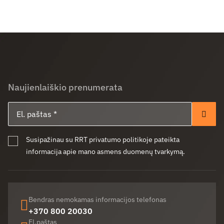
Naujienlaiškio prenumerata
El. paštas
Pren
Susipažinau su RRT privatumo politikoje pateikta
informacija apie mano asmens duomenų tvarkymą.
Bendras nemokamas informacijos telefonas
+370 800 20030
El.paštas