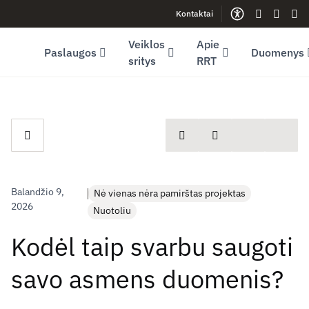
Kontaktai
Facebook (opens in new window)
LinkedIn (opens in new window)
Youtube (opens in new window)
Gestų kalb
Lengva
Sve
Veiklos
Apie
Paslaugos
Duomenys
sritys
RRT
spausdinti
Dalintis
Balandžio 9,
Nė vienas nėra pamirštas projektas
2026
Nuotoliu
Kodėl taip svarbu saugoti
savo asmens duomenis?