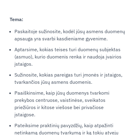
Tema:
Paskaitoje sužinosite,
kodėl jūsų asmens duomenų
apsauga yra svarbi kasdieniame gyvenime.
Aptarsime, kokias teises turi duomenų subjektas
(asmuo), kurio duomenis renka ir naudoja įvairios
įstaigos.
Sužinosite, kokias pareigas turi įmonės ir įstaigos,
tvarkančios jūsų asmens duomenis.
Paaiškinsime, kaip jūsų duomenys tvarkomi
prekybos centruose, vaistinėse, sveikatos
priežiūros ir kitose viešose bei privačiose
įstaigose.
Pateiksime praktinių pavyzdžių, kaip atpažinti
netinkamą duomenų tvarkymą ir ką tokiu atveju