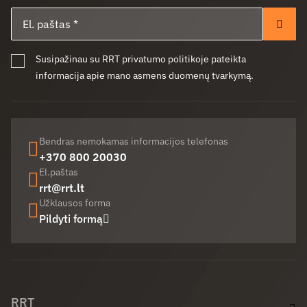
El. paštas
Pren
Susipažinau su RRT privatumo politikoje pateikta
informacija apie mano asmens duomenų tvarkymą.
Bendras nemokamas informacijos telefonas
+370 800 20030
El.paštas
rrt@rrt.lt
Užklausos forma
Pildyti formą
Facebook (opens in new window)
LinkedIn (opens in new window)
Youtube (opens in new window)
RRT