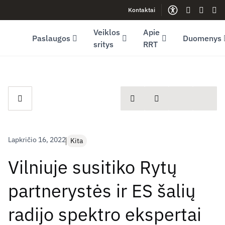
Kontaktai
Facebook (opens in new window)
LinkedIn (opens in new window)
Youtube (opens in new window)
Gestų kalb
Lengva
Sve
Veiklos
Apie
Paslaugos
Duomenys
sritys
RRT
spausdinti
Dalintis
Lapkričio 16, 2022
Kita
Vilniuje susitiko Rytų
partnerystės ir ES šalių
radijo spektro ekspertai