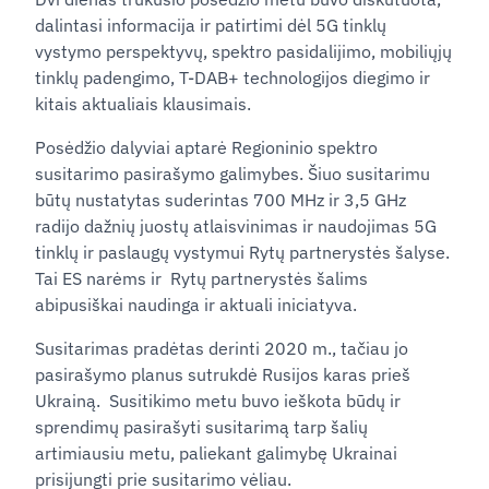
dalintasi informacija ir patirtimi dėl 5G tinklų
vystymo perspektyvų, spektro pasidalijimo, mobiliųjų
tinklų padengimo, T-DAB+ technologijos diegimo ir
kitais aktualiais klausimais.
Posėdžio dalyviai aptarė Regioninio spektro
susitarimo pasirašymo galimybes. Šiuo susitarimu
būtų nustatytas suderintas 700 MHz ir 3,5 GHz
radijo dažnių juostų atlaisvinimas ir naudojimas 5G
tinklų ir paslaugų vystymui Rytų partnerystės šalyse.
Tai ES narėms ir Rytų partnerystės šalims
abipusiškai naudinga ir aktuali iniciatyva.
Susitarimas pradėtas derinti 2020 m., tačiau jo
pasirašymo planus sutrukdė Rusijos karas prieš
Ukrainą. Susitikimo metu buvo ieškota būdų ir
sprendimų pasirašyti susitarimą tarp šalių
artimiausiu metu, paliekant galimybę Ukrainai
prisijungti prie susitarimo vėliau.