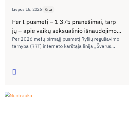
Liepos 16, 2026
Kita
Per I pusmetį – 1 375 pranešimai, tarp
jų – apie vaikų seksualinio išnaudojimo
vaizdus ir kibernetines patyčias
Per 2026 metų pirmąjį pusmetį Ryšių reguliavimo
tarnyba (RRT) interneto karštąja linija „Švarus
internete
internetas“ gavo 1 375 pranešimus apie
draudžiamą skleisti ar neigiamą poveikį
nepilnamečiams darantį turinį internete. Palyginti
Skaityti
su 2025 metų tuo pačiu laikotarpiu (1 457
pranešimai), pranešimų skaičius išlieka panašus.
RRT ekspertai nurodo, kad ypač susirūpinimą kelia
skaitmeninėje erdvėje augantis vaikų seksualinio
išnaudojimo vaizdų ir patyčių mastas.