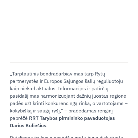
„Tarptautinis bendradarbiavimas tarp Rytų
partnerystės ir Europos Sąjungos šalių reguliuotojų
kaip niekad aktualus. Informacijos ir patirčių
pasidalijimas harmonizuojant dažnių juostas regione
padės užtikrinti konkurencingą rinką, o vartotojams ‒
kokybišką ir saugų ryšį,“ ‒ pradėdamas renginį
pabrėžė
RRT Tarybos pirmininko pavaduotojas
Darius Kuliešius
.
Dvi dienas trukusio posėdžio metu buvo diskutuota,