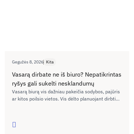
Gegužės 8, 2026
Kita
Vasarą dirbate ne iš biuro? Nepatikrintas
ryšys gali sukelti nesklandumų
Vasarą biurą vis dažniau pakeičia sodybos, pajūris
ar kitos poilsio vietos. Vis dėlto planuojant dirbti
nuotoliu neretai neįvertinama, ar naujoje vietoje
interneto ryšys bus pakankamai kokybiškas darbui,
vaizdo skambučiams ar dokumentų siuntimui. Kaip
Skaityti
išvengti galimų nesklandumų dėl ryšio kokybės ne