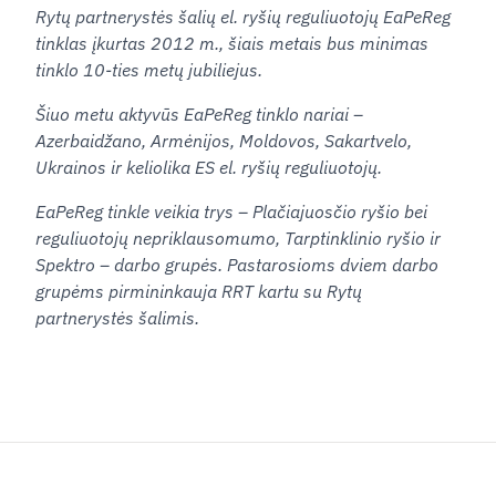
Rytų partnerystės šalių el. ryšių reguliuotojų EaPeReg
tinklas įkurtas 2012 m., šiais metais bus minimas
tinklo 10-ties metų jubiliejus.
Šiuo metu aktyvūs EaPeReg tinklo nariai ‒
Azerbaidžano, Armėnijos, Moldovos, Sakartvelo,
Ukrainos ir keliolika ES el. ryšių reguliuotojų.
EaPeReg tinkle veikia trys ‒ Plačiajuosčio ryšio bei
reguliuotojų nepriklausomumo, Tarptinklinio ryšio ir
Spektro ‒ darbo grupės. Pastarosioms dviem darbo
grupėms pirmininkauja RRT kartu su Rytų
partnerystės šalimis.