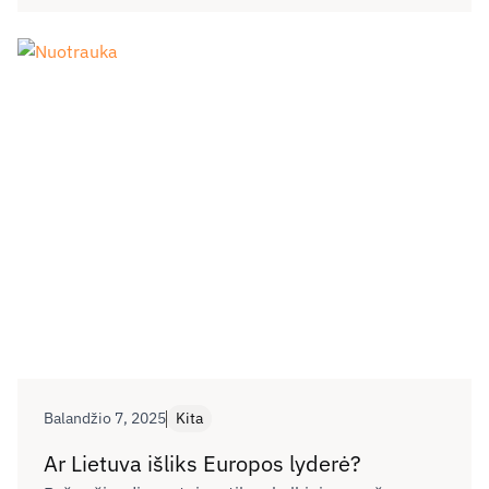
tik dirbant, bet ir keliaujant?
Balandžio 7, 2025
Kita
Ar Lietuva išliks Europos lyderė?