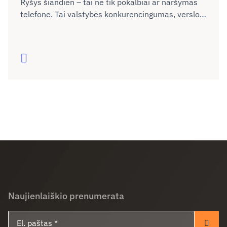
Ryšys šiandien – tai ne tik pokalbiai ar naršymas
telefone. Tai valstybės konkurencingumas, verslo
plėtra, žmonių galimybės gyventi, mokytis ir dirbti
bet kuriame Lietuvos kampelyje. Tačiau realybė
rodo – pažanga sustojo. Ar sugebėsime tai
Skaityti
pakeisti?
Naujienlaiškio prenumerata
El. paštas