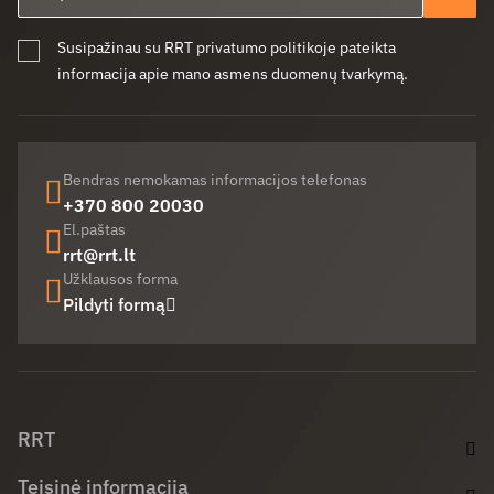
Pren
Susipažinau su RRT privatumo politikoje pateikta
informacija apie mano asmens duomenų tvarkymą.
Bendras nemokamas informacijos telefonas
+370 800 20030
El.paštas
rrt@rrt.lt
Užklausos forma
Pildyti formą
Facebook (opens in new window)
LinkedIn (opens in new window)
Youtube (opens in new window)
RRT
Teisinė informacija