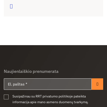
rodo – pažanga sustojo. Ar sugebėsime tai
Skaityti
pakeisti?
Naujienlaiškio prenumerata
El. paštas
Pren
Susipažinau su RRT privatumo politikoje pateikta
informacija apie mano asmens duomenų tvarkymą.