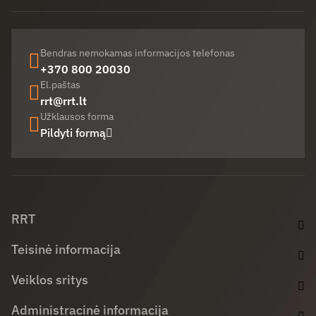
Bendras nemokamas informacijos telefonas
+370 800 20030
El.paštas
rrt@rrt.lt
Užklausos forma
Pildyti formą
Facebook (opens in new window)
LinkedIn (opens in new window)
Youtube (opens in new window)
RRT
Teisinė informacija
Veiklos sritys
Administracinė informacija