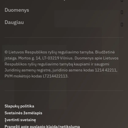
Duomenys
Daugiau
© Lietuvos Respublikos ryšių reguliavimo tarnyba. Biudžetinė
įstaiga. Mortos g. 14, LT-03219 Vilnius. Duomenys apie Lietuvos
Respublikos ryšių reguliavimo tarnybą kaupiami ir saugomi
Juridinių asmenų registre, juridinio asmens kodas 1214 42211,
PVM mokėtojo kodas LT214422113.
Slapukų politika
Svetainės žemėlapis
Įvertinti svetainę
Pranešti apie puslapio klaidą/netikslumą