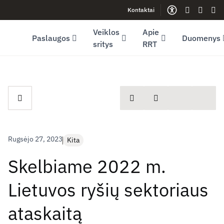
Kontaktai
Facebook (opens in new window)
LinkedIn (opens in new window)
Youtube (opens in new window)
Gestų kalb
Lengva
Sve
Veiklos
Apie
Paslaugos
Duomenys
sritys
RRT
spausdinti
Dalintis
Rugsėjo 27, 2023
Kita
Skelbiame 2022 m.
Lietuvos ryšių sektoriaus
ataskaitą