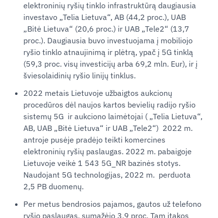
elektroninių ryšių tinklo infrastruktūrą daugiausia
investavo „Telia Lietuva“, AB (44,2 proc.), UAB
„Bitė Lietuva“ (20,6 proc.) ir UAB „Tele2“ (13,7
proc.). Daugiausia buvo investuojama į mobiliojo
ryšio tinklo atnaujinimą ir plėtrą, ypač į 5G tinklą
(59,3 proc. visų investicijų arba 69,2 mln. Eur), ir į
šviesolaidinių ryšio linijų tinklus.
2022 metais Lietuvoje užbaigtos aukcionų
procedūros dėl naujos kartos bevielių radijo ryšio
sistemų 5G ir aukciono laimėtojai ( „Telia Lietuva“,
AB, UAB „Bitė Lietuva“ ir UAB „Tele2“) 2022 m.
antroje pusėje pradėjo teikti komercines
elektroninių ryšių paslaugas. 2022 m. pabaigoje
Lietuvoje veikė 1 543 5G_NR bazinės stotys.
Naudojant 5G technologijas, 2022 m. perduota
2,5 PB duomenų.
Per metus bendrosios pajamos, gautos už telefono
ryšio paslaugas, sumažėjo 3,9 proc. Tam įtakos