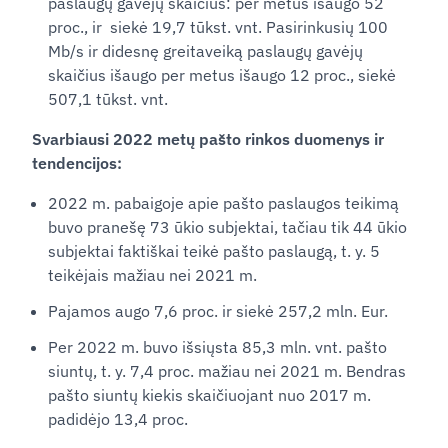
paslaugų gavėjų skaičius: per metus išaugo 52
proc., ir siekė 19,7 tūkst. vnt. Pasirinkusių 100
Mb/s ir didesnę greitaveiką paslaugų gavėjų
skaičius išaugo per metus išaugo 12 proc., siekė
507,1 tūkst. vnt.
Svarbiausi
2022 met
ų pašto rinkos duomenys ir
tendencijos:
2022 m. pabaigoje apie pašto paslaugos teikimą
buvo pranešę 73 ūkio subjektai, tačiau tik 44 ūkio
subjektai faktiškai teikė pašto paslaugą, t. y. 5
teikėjais mažiau nei 2021 m.
Pajamos augo 7,6 proc. ir siekė 257,2 mln. Eur.
Per 2022 m. buvo išsiųsta 85,3 mln. vnt. pašto
siuntų, t. y. 7,4 proc. mažiau nei 2021 m. Bendras
pašto siuntų kiekis skaičiuojant nuo 2017 m.
padidėjo 13,4 proc.