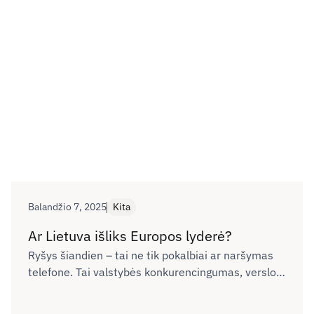
Balandžio 7, 2025
Kita
Ar Lietuva išliks Europos lyderė?
Ryšys šiandien – tai ne tik pokalbiai ar naršymas
telefone. Tai valstybės konkurencingumas, verslo
plėtra, žmonių galimybės gyventi, mokytis ir dirbti
bet kuriame Lietuvos kampelyje. Tačiau realybė