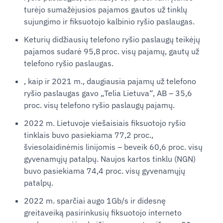
turėjo sumažėjusios pajamos gautos už tinklų
sujungimo ir fiksuotojo kalbinio ryšio paslaugas.
Keturių didžiausių telefono ryšio paslaugų teikėjų
pajamos sudarė 95,8 proc. visų pajamų, gautų už
telefono ryšio paslaugas.
, kaip ir 2021 m., daugiausia pajamų už telefono
ryšio paslaugas gavo „Telia Lietuva“, AB – 35,6
proc. visų telefono ryšio paslaugų pajamų.
2022 m. Lietuvoje viešaisiais fiksuotojo ryšio
tinklais buvo pasiekiama 77,2 proc.,
šviesolaidinėmis linijomis – beveik 60,6 proc. visų
gyvenamųjų patalpų. Naujos kartos tinklu (NGN)
buvo pasiekiama 74,4 proc. visų gyvenamųjų
patalpų.
2022 m. sparčiai augo 1Gb/s ir didesnę
greitaveiką pasirinkusių fiksuotojo interneto