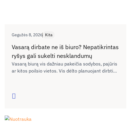
Gegužės 8, 2026
Kita
Vasarą dirbate ne iš biuro? Nepatikrintas
ryšys gali sukelti nesklandumų
Vasarą biurą vis dažniau pakeičia sodybos, pajūris
ar kitos poilsio vietos. Vis dėlto planuojant dirbti
nuotoliu neretai neįvertinama, ar naujoje vietoje
interneto ryšys bus pakankamai kokybiškas darbui,
vaizdo skambučiams ar dokumentų siuntimui. Kaip
Skaityti
išvengti galimų nesklandumų dėl ryšio kokybės ne
tik dirbant, bet ir keliaujant?