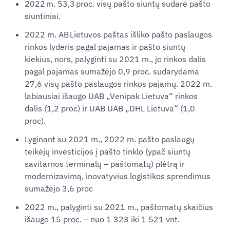
2022 m. 53,3 proc. visų pašto siuntų sudarė pašto
siuntiniai.
2022 m. AB Lietuvos paštas išliko pašto paslaugos
rinkos lyderis pagal pajamas ir pašto siuntų
kiekius, nors, palyginti su 2021 m., jo rinkos dalis
pagal pajamas sumažėjo 0,9 proc. sudarydama
27,6 visų pašto paslaugos rinkos pajamų. 2022 m.
labiausiai išaugo UAB „Venipak Lietuva“ rinkos
dalis (1,2 proc) ir UAB UAB „DHL Lietuva“ (1,0
proc).
Lyginant su 2021 m., 2022 m. pašto paslaugų
teikėjų investicijos į pašto tinklo (ypač siuntų
savitarnos terminalų – paštomatų) plėtrą ir
modernizavimą, inovatyvius logistikos sprendimus
sumažėjo 3,6 proc
2022 m., palyginti su 2021 m., paštomatų skaičius
išaugo 15 proc. – nuo 1 323 iki 1 521 vnt.