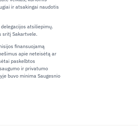
ugiai ir atsakingai naudotis
 delegacijos atsiliepimų.
 sritį Sakartvele.
misijos finansuojamą
nešimus apie neteisėtą ar
isėtai paskelbtos
 saugumo ir privatumo
ulyje buvo minima Saugesnio