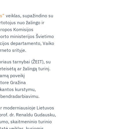
as“
veiklas, supažindino su
totojus nuo žalingo ir
Europos Komisijos
porto ministerijos Švietimo
olicijos departamento, Vaiko
rneto srityje.
oriaus tarnybai (ŽEIT), su
eisėtą ar žalingą turinį.
iamą poveikį
ktore Gražina
ykantos kurstymu,
T bendradarbiavimu.
 ir moderniausioje Lietuvos
 prof. dr. Renaldu Gudausku,
umo, skaitmeninio turinio
tatė veiklas, kuriomis