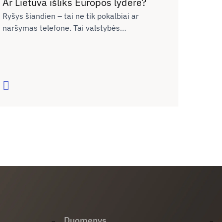
Ar Lietuva išliks Europos lyderė?
Ryšys šiandien – tai ne tik pokalbiai ar
naršymas telefone. Tai valstybės
konkurencingumas, verslo plėtra, žmonių
galimybės gyventi, mokytis ir dirbti bet
kuriame Lietuvos kampelyje. Tačiau realybė
rodo – pažanga sustojo. Ar sugebėsime tai
Skaityti
pakeisti?
Duomenys