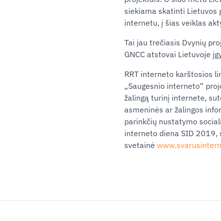
siekiama skatinti Lietuvos g
internetu, į šias veiklas a
Tai jau trečiasis Dvynių pr
GNCC atstovai Lietuvoje įgyt
RRT interneto karštosios l
„Saugesnio interneto“ proj
žalingą turinį internete, s
asmeninės ar žalingos info
parinkčių nustatymo social
interneto diena SID 2019, s
svetainė
www.svarusintern