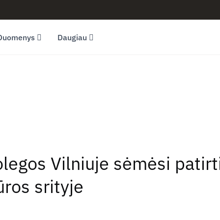
Duomenys
Daugiau
legos Vilniuje sėmėsi patirt
ūros srityje