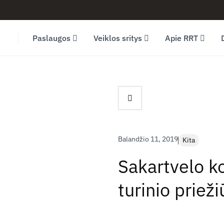
Facebook (opens in new window)
LinkedIn (opens in new window)
Youtube (opens in new window)
Paslaugos
Veiklos sritys
Apie RRT
Balandžio 11, 2019
Kita
Sakartvelo ko
turinio prieži