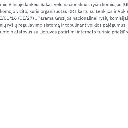
is Vilniuje lankėsi Sakartvelo nacionalinės ryšių komisijos (
komojo vizito, kuris organizuotas RRT kartu su Lenkijos ir Voki
/01/16 (GE/27) „Parama Gruzijos nacionalinei ryšių komisija
ių ryšių reguliavimo sistemą ir tobulinant veiklos pajėgumus“. 
uotojo atstovus su Lietuvos patirtimi interneto turinio priežiūro