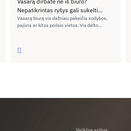
Vasarą dirbate ne iš biuro?
Nepatikrintas ryšys gali sukelti
nesklandumų
Vasarą biurą vis dažniau pakeičia sodybos,
pajūris ar kitos poilsio vietos. Vis dėlto
planuojant dirbti nuotoliu neretai
neįvertinama, ar naujoje vietoje interneto
ryšys bus pakankamai kokybiškas darbui,
Skaityti
vaizdo skambučiams ar dokumentų siuntimui.
Kaip išvengti galimų nesklandumų dėl ryšio
kokybės ne tik dirbant, bet ir keliaujant?
Veiklos sritys