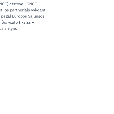
GNCC) atstovai. GNCC
etijos partneriais vykdant
i pagal Europos Sąjungos
Šio vizito tikslas ‒
s srityje.