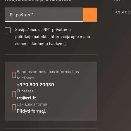
El. paštas
Teisinė
Prenumeruoti
Susipažinau su RRT privatumo
politikoje pateikta informacija apie mano
asmens duomenų tvarkymą.
Bendras nemokamas informacijos
telefonas
+370 800 20030
El.paštas
rrt@rrt.lt
Užklausos forma
Pildyti formą