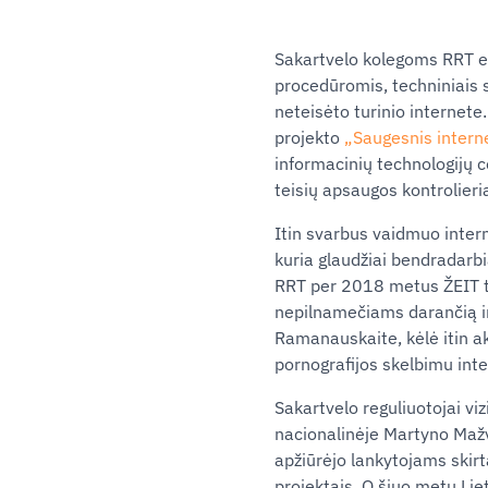
Sakartvelo kolegoms RRT eks
procedūromis, techniniais s
neteisėto turinio internete
projekto
„Saugesnis intern
informacinių technologijų ce
teisių apsaugos kontrolieria
Itin svarbus vaidmuo interne
kuria glaudžiai bendradarbi
RRT per 2018 metus ŽEIT t
nepilnamečiams darančią in
Ramanauskaite, kėlė itin a
pornografijos skelbimu int
Sakartvelo reguliuotojai viz
nacionalinėje Martyno Mažvy
apžiūrėjo lankytojams skir
projektais. O šiuo metu Li