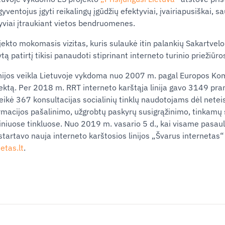
yventojus įgyti reikalingų įgūdžių efektyviai, įvairiapusiškai, sa
ktyviai įtraukiant vietos bendruomenes.
ojekto mokomasis vizitas, kuris sulaukė itin palankių Sakartvelo
ą patirtį tikisi panaudoti stiprinant interneto turinio priežiūros
inijos veikla Lietuvoje vykdoma nuo 2007 m. pagal Europos Ko
ektą. Per 2018 m. RRT interneto karštąja linija gavo 3149 pra
uteikė 367 konsultacijas socialinių tinklų naudotojams dėl nete
rmacijos pašalinimo, užgrobtų paskyrų susigrąžinimo, tinkamų
iniuose tinkluose. Nuo 2019 m. vasario 5 d., kai visame pasa
tartavo nauja interneto karštosios linijos „Švarus internetas“
etas.lt
.