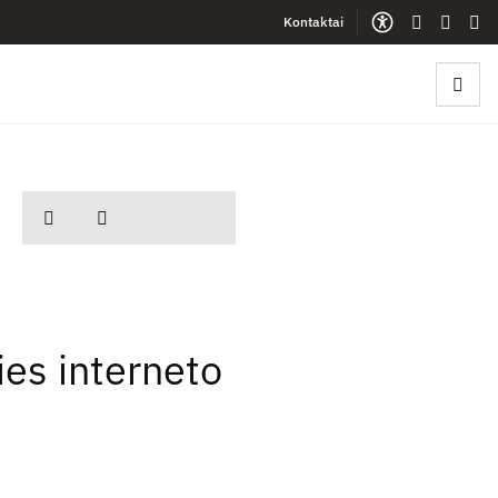
Kontaktai
Gestų kalb
Lengva
Sve
spausdinti
Dalintis
ies interneto