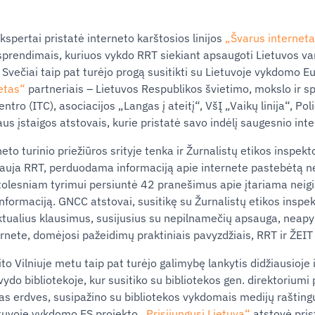
pertai pristatė interneto karštosios linijos
„Švarus internet
prendimais, kuriuos vykdo RRT siekiant apsaugoti Lietuvos var
. Svečiai taip pat turėjo progą susitikti su Lietuvoje vykdomo 
etas“
partneriais ‒ Lietuvos Respublikos švietimo, mokslo ir s
ntro (ITC), asociacijos „Langas į ateitį“, VšĮ „Vaikų linija“, P
us įstaigos atstovais, kurie pristatė savo indėlį saugesnio inte
to turinio priežiūros srityje tenka ir Žurnalistų etikos inspekt
auja RRT, perduodama informaciją apie internete pastebėtą net
olesniam tyrimui persiuntė 42 pranešimus apie įtariama neig
formaciją. GNCC atstovai, susitikę su Žurnalistų etikos inspe
ktualius klausimus, susijusius su nepilnamečių apsauga, neap
ernete, domėjosi pažeidimų praktiniais pavyzdžiais, RRT ir ŽEI
ito Vilniuje metu taip pat turėjo galimybę lankytis didžiausioje
do bibliotekoje, kur susitiko su bibliotekos gen. direktoriumi
tas erdves, susipažino su bibliotekos vykdomais medijų rašting
etuvoje vykdomo ES projekto
„Prisijungusi Lietuva“
atstovė pris