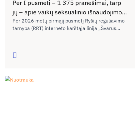
Per I pusmetį – 1 375 pranešimai, tarp
jų – apie vaikų seksualinio išnaudojimo
vaizdus ir kibernetines patyčias
Per 2026 metų pirmąjį pusmetį Ryšių reguliavimo
tarnyba (RRT) interneto karštąja linija „Švarus
internete
internetas“ gavo 1 375 pranešimus apie
draudžiamą skleisti ar neigiamą poveikį
nepilnamečiams darantį turinį internete. Palyginti
Skaityti
su 2025 metų tuo pačiu laikotarpiu (1 457
pranešimai), pranešimų skaičius išlieka panašus.
RRT ekspertai nurodo, kad ypač susirūpinimą kelia
skaitmeninėje erdvėje augantis vaikų seksualinio
išnaudojimo vaizdų ir patyčių mastas.