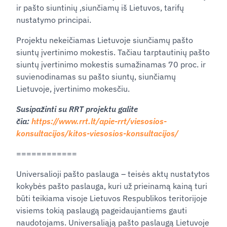
ir pašto siuntinių ,siunčiamų iš Lietuvos, tarifų
nustatymo principai.
Projektu nekeičiamas Lietuvoje siunčiamų pašto
siuntų įvertinimo mokestis. Tačiau tarptautinių pašto
siuntų įvertinimo mokestis sumažinamas 70 proc. ir
suvienodinamas su pašto siuntų, siunčiamų
Lietuvoje, įvertinimo mokesčiu.
Susipažinti su RRT projektu galite
čia:
https://www.rrt.lt/apie-rrt/viesosios-
konsultacijos/kitos-viesosios-konsultacijos/
============
Universalioji pašto paslauga – teisės aktų nustatytos
kokybės pašto paslauga, kuri už prieinamą kainą turi
būti teikiama visoje Lietuvos Respublikos teritorijoje
visiems tokią paslaugą pageidaujantiems gauti
naudotojams. Universaliąją pašto paslaugą Lietuvoje