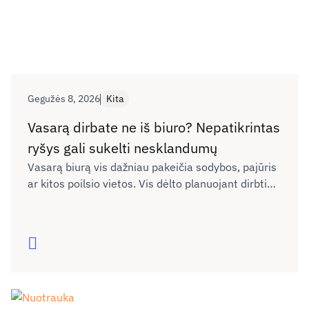
Gegužės 8, 2026
Kita
Vasarą dirbate ne iš biuro? Nepatikrintas
ryšys gali sukelti nesklandumų
Vasarą biurą vis dažniau pakeičia sodybos, pajūris
ar kitos poilsio vietos. Vis dėlto planuojant dirbti
nuotoliu neretai neįvertinama, ar naujoje vietoje
interneto ryšys bus pakankamai kokybiškas darbui,
vaizdo skambučiams ar dokumentų siuntimui. Kaip
Skaityti
išvengti galimų nesklandumų dėl ryšio kokybės ne
tik dirbant, bet ir keliaujant?