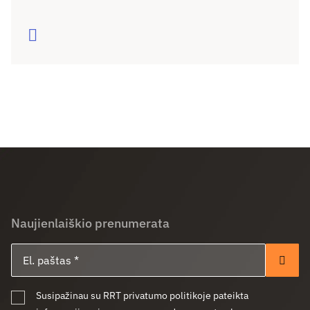
bet kuriame Lietuvos kampelyje. Tačiau realybė
rodo – pažanga sustojo. Ar sugebėsime tai
Skaityti
pakeisti?
Naujienlaiškio prenumerata
El. paštas
Pren
Susipažinau su RRT privatumo politikoje pateikta