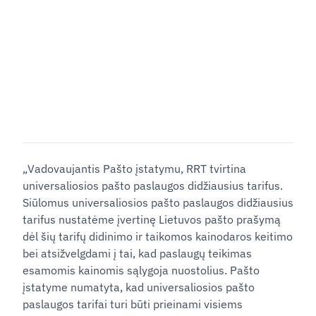
„Vadovaujantis Pašto įstatymu, RRT tvirtina
universaliosios pašto paslaugos didžiausius tarifus.
Siūlomus universaliosios pašto paslaugos didžiausius
tarifus nustatėme įvertinę Lietuvos pašto prašymą
dėl šių tarifų didinimo ir taikomos kainodaros keitimo
bei atsižvelgdami į tai, kad paslaugų teikimas
esamomis kainomis sąlygoja nuostolius. Pašto
įstatyme numatyta, kad universaliosios pašto
paslaugos tarifai turi būti prieinami visiems