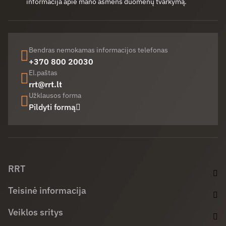
informacija apie mano asmens duomenų tvarkymą.
Bendras nemokamas informacijos telefonas
+370 800 20030
El.paštas
rrt@rrt.lt
Užklausos forma
Pildyti formą
Facebook (opens in new window)
LinkedIn (opens in new window)
Youtube (opens in new window)
RRT
Teisinė informacija
Veiklos sritys