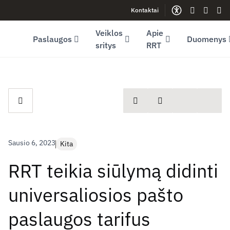
Kontaktai
Facebook (opens in new window)
LinkedIn (opens in new window)
Youtube (opens in new window)
Gestų kalb
Lengva
Sve
Veiklos
Apie
Paslaugos
Duomenys
sritys
RRT
spausdinti
Dalintis
Sausio 6, 2023
Kita
RRT teikia siūlymą didinti
universaliosios pašto
paslaugos tarifus