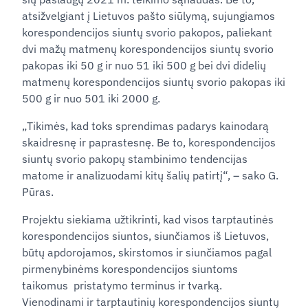
atsižvelgiant į Lietuvos pašto siūlymą, sujungiamos
korespondencijos siuntų svorio pakopos, paliekant
dvi mažų matmenų korespondencijos siuntų svorio
pakopas iki 50 g ir nuo 51 iki 500 g bei dvi didelių
matmenų korespondencijos siuntų svorio pakopas iki
500 g ir nuo 501 iki 2000 g.
„Tikimės, kad toks sprendimas padarys kainodarą
skaidresnę ir paprastesnę. Be to, korespondencijos
siuntų svorio pakopų stambinimo tendencijas
matome ir analizuodami kitų šalių patirtį“, – sako G.
Pūras.
Projektu siekiama užtikrinti, kad visos tarptautinės
korespondencijos siuntos, siunčiamos iš Lietuvos,
būtų apdorojamos, skirstomos ir siunčiamos pagal
pirmenybinėms korespondencijos siuntoms
taikomus pristatymo terminus ir tvarką.
Vienodinami ir tarptautinių korespondencijos siuntų