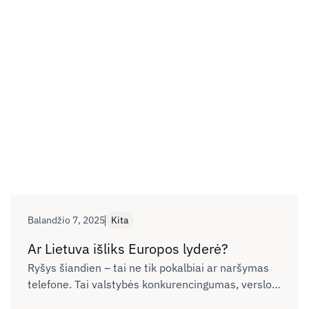
Balandžio 7, 2025
Kita
Ar Lietuva išliks Europos lyderė?
Ryšys šiandien – tai ne tik pokalbiai ar naršymas
telefone. Tai valstybės konkurencingumas, verslo
plėtra, žmonių galimybės gyventi, mokytis ir dirbti