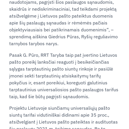
naudotojams, pagrįsti šios paslaugos sąnaudomis,
skaidrūs ir nediskriminaciniai, tad teikdami projektą
atsižvelgėme į Lietuvos pašto pateiktus duomenis
apie šių paslaugų sąnaudas ir rėmėmės pačiais
objektyviausiais bei patikrinamais duomenimis“, –
sprendimą aiškina Giedrius Pūras, Ryšių reguliavimo
tarnybos tarybos narys.
Pasak G. Pūro, RRT Taryba taip pat įvertino Lietuvos
pašto poreikį lanksčiai reaguoti į besikeičiančias
sąlygas tarptautinių pašto siuntų rinkoje ir pasiūlė
įmonei sekti tarptautinių atsiskaitymų tarifų
pokyčius ir, esant poreikiui, koreguoti galutinius
tarptautinius universaliosios pašto paslaugos tarifus
taip, kad šie būtų pagrįsti sąnaudomis.
Projektu Lietuvoje siunčiamų universaliųjų pašto
siuntų tarifai vidutiniškai didinami apie 35 proc.,
atsižvelgiant į Lietuvos pašto pateiktas ir audituotas
šių paslaugų 2021 m. teikimo sąnaudas. Be to,