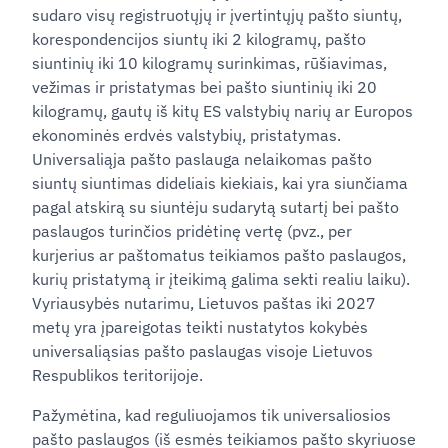
sudaro visų registruotųjų ir įvertintųjų pašto siuntų,
korespondencijos siuntų iki 2 kilogramų, pašto
siuntinių iki 10 kilogramų surinkimas, rūšiavimas,
vežimas ir pristatymas bei pašto siuntinių iki 20
kilogramų, gautų iš kitų ES valstybių narių ar Europos
ekonominės erdvės valstybių, pristatymas.
Universaliąja pašto paslauga nelaikomas pašto
siuntų siuntimas dideliais kiekiais, kai yra siunčiama
pagal atskirą su siuntėju sudarytą sutartį bei pašto
paslaugos turinčios pridėtinę vertę (pvz., per
kurjerius ar paštomatus teikiamos pašto paslaugos,
kurių pristatymą ir įteikimą galima sekti realiu laiku).
Vyriausybės nutarimu, Lietuvos paštas iki 2027
metų yra įpareigotas teikti nustatytos kokybės
universaliąsias pašto paslaugas visoje Lietuvos
Respublikos teritorijoje.
Pažymėtina, kad reguliuojamos tik universaliosios
pašto paslaugos (iš esmės teikiamos pašto skyriuose