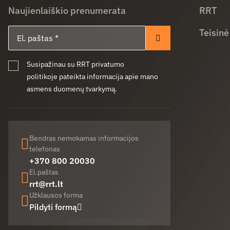
Naujienlaiškio prenumerata
RRT
El. paštas
Teisinė
Prenumeruoti
Susipažinau su RRT privatumo
politikoje pateikta informacija apie mano
asmens duomenų tvarkymą.
Bendras nemokamas informacijos
telefonas
+370 800 20030
El.paštas
rrt@rrt.lt
Užklausos forma
Pildyti formą