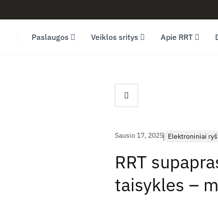
Facebook (opens in new window)
LinkedIn (opens in new window)
Youtube (opens in new window)
Paslaugos
Veiklos sritys
Apie RRT
Sausio 17, 2025
Elektroniniai ryš
RRT supapras
taisykles – 