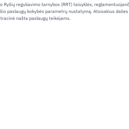
jo Ryšių reguliavimo tarnybos (RRT) taisyklės, reglamentuojanči
yšio paslaugų kokybės parametrų nustatymą. Atsisakius dalie
tracinė našta paslaugų teikėjams.