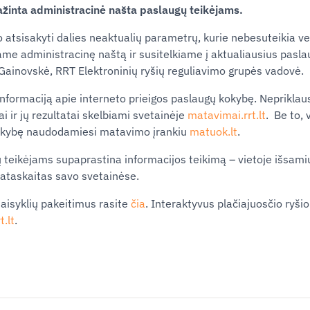
ažinta
administracinė našta paslaugų
teikėjams.
 atsisakyti dalies neaktualių parametrų, kurie nebesuteikia ve
me administracinę naštą ir susitelkiame į aktualiausius
pasla
-Gainovskė,
RRT
Elektroninių ryšių reguliavimo grupės vadovė.
 informaciją apie interneto prieigos
paslaugų
kokybę. Nepriklau
 ir jų rezultatai skelbiami svetainėje
matavimai
.rrt
.lt
. Be to, 
kybę naudodamiesi matavimo įrankiu
matuok.lt
.
ų
teikėjams
supaprastina
informacijos teikimą – vietoje išsami
 ataskaitas savo svetainėse.
aisyklių pakeitimus rasite
čia
. Interaktyvus plačiajuosčio
ryši
rt
.lt
.