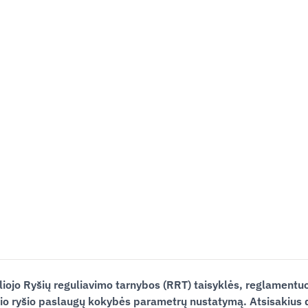
liojo Ryšių reguliavimo tarnybos
(RRT
) taisyklės, reglamentuo
io
ryšio paslaugų kokybės
parametrų nustatymą. Atsisakius 