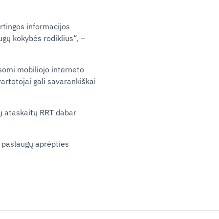
rtingos informacijos
ugų kokybės
rodiklius“, –
somi mobiliojo interneto
vartotojai gali savarankiškai
ų ataskaitų
RRT
dabar
o paslaugų
aprėpties