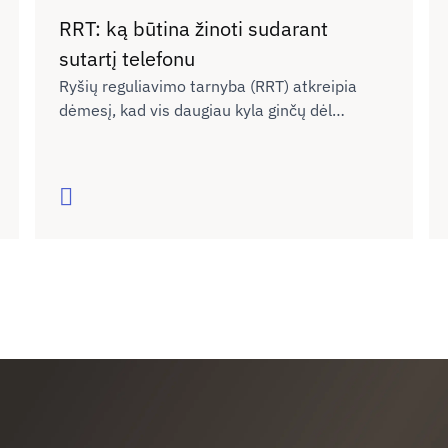
RRT: ką būtina žinoti sudarant
sutartį telefonu
Ryšių reguliavimo tarnyba (RRT) atkreipia
dėmesį, kad vis daugiau kyla ginčų dėl
telefonu sudaromų elektroninių ryšių
paslaugų sutarčių. Praktika rodo, kad dalis
vartotojų nėra pakankamai informuojami apie
Skaityti
visas esmines sutarties sąlygas, todėl vėliau
kyla nesutarimų dėl sutarties nutraukimo
metu taikomų mokėjimų.