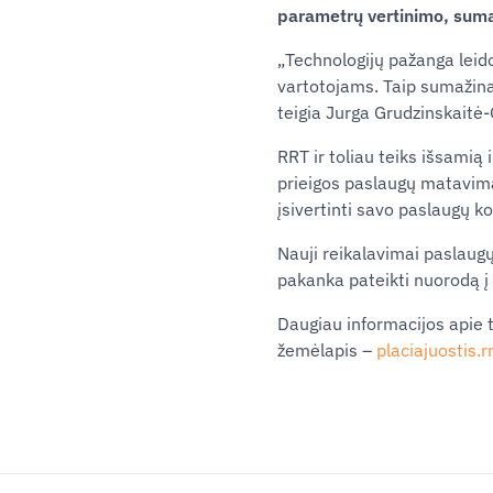
parametrų
vertinimo
, sum
„Technologijų pažanga leido
vartotojams. Taip sumažina
teigia Jurga Grudzinskaitė
RRT
ir toliau teiks išsamią
prieigos
paslaugų
matavimai
įsivertinti savo
paslaugų
ko
Nauji reikalavimai
paslaug
pakanka pateikti nuorodą į
Daugiau informacijos apie t
žemėlapis –
placiajuostis
.r