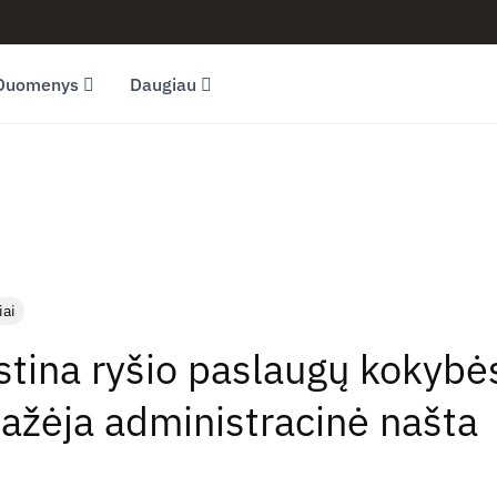
Duomenys
Daugiau
iai
tina ryšio paslaugų kokybė
mažėja administracinė našta