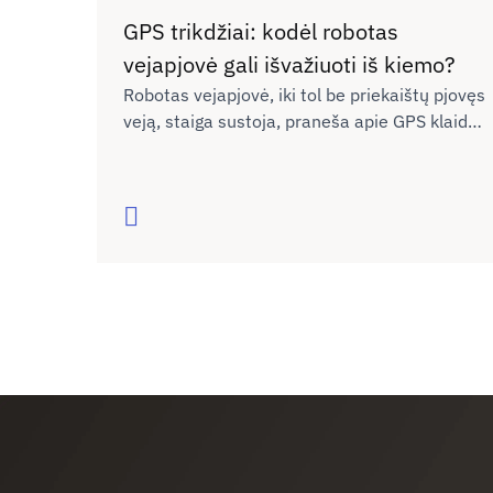
GPS trikdžiai: kodėl robotas
vejapjovė gali išvažiuoti iš kiemo?
Robotas vejapjovė, iki tol be priekaištų pjovęs
veją, staiga sustoja, praneša apie GPS klaidą
arba išvažiuoja už virtualių sklypo ribų. Pirma
mintis – sugedo įrenginys. Tačiau neretai
problema kyla ne dėl paties roboto, o dėl
Skaityti
sutrikusio GNSS palydovinės navigacijos
signalo, sako Ryšių reguliavimo tarnybos
(RRT) ekspertai.