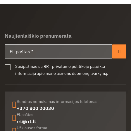
Naujienlaiškio prenumerata
El. paštas
Pren
Susipažinau su RRT privatumo politikoje pateikta
informacija apie mano asmens duomenų tvarkymą.
Bendras nemokamas informacijos telefonas
+370 800 20030
El.paštas
rrt@rrt.lt
Užklausos forma