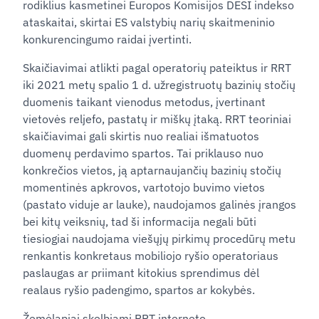
rodiklius kasmetinei Europos Komisijos DESI indekso
ataskaitai, skirtai ES valstybių narių skaitmeninio
konkurencingumo raidai įvertinti.
Skaičiavimai atlikti pagal operatorių pateiktus ir RRT
iki 2021 metų spalio 1 d. užregistruotų bazinių stočių
duomenis taikant vienodus metodus, įvertinant
vietovės reljefo, pastatų ir miškų įtaką. RRT teoriniai
skaičiavimai gali skirtis nuo realiai išmatuotos
duomenų perdavimo spartos. Tai priklauso nuo
konkrečios vietos, ją aptarnaujančių bazinių stočių
momentinės apkrovos, vartotojo buvimo vietos
(pastato viduje ar lauke), naudojamos galinės įrangos
bei kitų veiksnių, tad ši informacija negali būti
tiesiogiai naudojama viešųjų pirkimų procedūrų metu
renkantis konkretaus mobiliojo ryšio operatoriaus
paslaugas ar priimant kitokius sprendimus dėl
realaus ryšio padengimo, spartos ar kokybės.
Žemėlapiai skelbiami RRT interneto