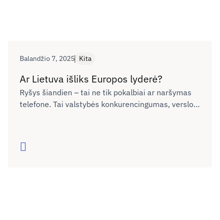
Balandžio 7, 2025
Kita
Ar Lietuva išliks Europos lyderė?
Ryšys šiandien – tai ne tik pokalbiai ar naršymas
telefone. Tai valstybės konkurencingumas, verslo
plėtra, žmonių galimybės gyventi, mokytis ir dirbti
bet kuriame Lietuvos kampelyje. Tačiau realybė
rodo – pažanga sustojo. Ar sugebėsime tai
Skaityti
pakeisti?