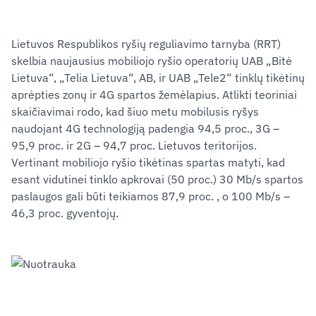
Lietuvos Respublikos ryšių reguliavimo tarnyba (RRT)
skelbia naujausius mobiliojo ryšio operatorių UAB „Bitė
Lietuva“, „Telia Lietuva“, AB, ir UAB „Tele2“ tinklų tikėtinų
aprėpties zonų ir 4G spartos žemėlapius. Atlikti teoriniai
skaičiavimai rodo, kad šiuo metu mobilusis ryšys
naudojant 4G technologiją padengia 94,5 proc., 3G –
95,9 proc. ir 2G – 94,7 proc. Lietuvos teritorijos.
Vertinant mobiliojo ryšio tikėtinas spartas matyti, kad
esant vidutinei tinklo apkrovai (50 proc.) 30 Mb/s spartos
paslaugos gali būti teikiamos 87,9 proc. , o 100 Mb/s –
46,3 proc. gyventojų.