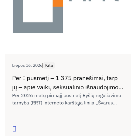
Liepos 16, 2026
Kita
Per I pusmetį – 1 375 pranešimai, tarp
jų – apie vaikų seksualinio išnaudojimo
vaizdus ir kibernetines patyčias
Per 2026 metų pirmąjį pusmetį Ryšių reguliavimo
tarnyba (RRT) interneto karštąja linija „Švarus
internete
internetas“ gavo 1 375 pranešimus apie
draudžiamą skleisti ar neigiamą poveikį
nepilnamečiams darantį turinį internete. Palyginti
Skaityti
su 2025 metų tuo pačiu laikotarpiu (1 457