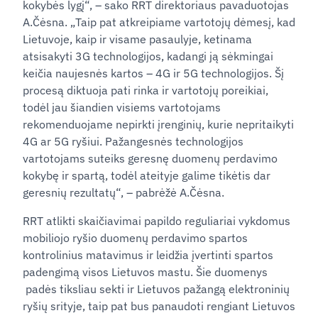
kokybės lygį“, – sako RRT direktoriaus pavaduotojas
A.Čėsna. „Taip pat atkreipiame vartotojų dėmesį, kad
Lietuvoje, kaip ir visame pasaulyje, ketinama
atsisakyti 3G technologijos, kadangi ją sėkmingai
keičia naujesnės kartos – 4G ir 5G technologijos. Šį
procesą diktuoja pati rinka ir vartotojų poreikiai,
todėl jau šiandien visiems vartotojams
rekomenduojame nepirkti įrenginių, kurie nepritaikyti
4G ar 5G ryšiui. Pažangesnės technologijos
vartotojams suteiks geresnę duomenų perdavimo
kokybę ir spartą, todėl ateityje galime tikėtis dar
geresnių rezultatų“, – pabrėžė A.Čėsna.
RRT atlikti skaičiavimai papildo reguliariai vykdomus
mobiliojo ryšio duomenų perdavimo spartos
kontrolinius matavimus ir leidžia įvertinti spartos
padengimą visos Lietuvos mastu. Šie duomenys
padės tiksliau sekti ir Lietuvos pažangą elektroninių
ryšių srityje, taip pat bus panaudoti rengiant Lietuvos