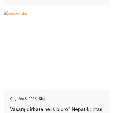
pranešimai), pranešimų skaičius išlieka panašus.
RRT ekspertai nurodo, kad ypač susirūpinimą kelia
skaitmeninėje erdvėje augantis vaikų seksualinio
išnaudojimo vaizdų ir patyčių mastas.
Gegužės 8, 2026
Kita
Vasarą dirbate ne iš biuro? Nepatikrintas