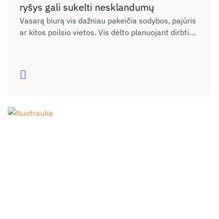
ryšys gali sukelti nesklandumų
Vasarą biurą vis dažniau pakeičia sodybos, pajūris
ar kitos poilsio vietos. Vis dėlto planuojant dirbti
nuotoliu neretai neįvertinama, ar naujoje vietoje
interneto ryšys bus pakankamai kokybiškas darbui,
vaizdo skambučiams ar dokumentų siuntimui. Kaip
Skaityti
išvengti galimų nesklandumų dėl ryšio kokybės ne
tik dirbant, bet ir keliaujant?