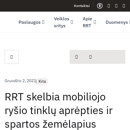
Kontaktai
Facebook (opens in new window)
LinkedIn (opens in new window)
Youtube (opens in new window)
Gestų kalb
Lengva
Sve
Veiklos
Apie
Paslaugos
Duomenys
sritys
RRT
spausdinti
Dalintis
Gruodžio 2, 2021
Kita
RRT skelbia mobiliojo
ryšio tinklų aprėpties ir
spartos žemėlapius