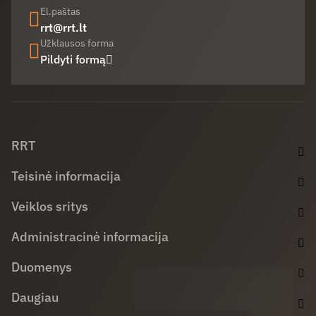
El.paštas
rrt@rrt.lt
Užklausos forma
Pildyti formą
Facebook (opens in new window)
LinkedIn (opens in new window)
Youtube (opens in new window)
RRT
Teisinė informacija
Veiklos sritys
Administracinė informacija
Duomenys
Daugiau