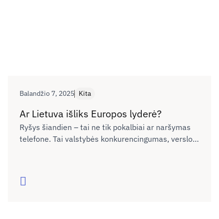
Balandžio 7, 2025
Kita
Ar Lietuva išliks Europos lyderė?
Ryšys šiandien – tai ne tik pokalbiai ar naršymas
telefone. Tai valstybės konkurencingumas, verslo
plėtra, žmonių galimybės gyventi, mokytis ir dirbti
bet kuriame Lietuvos kampelyje. Tačiau realybė
rodo – pažanga sustojo. Ar sugebėsime tai
Skaityti
pakeisti?