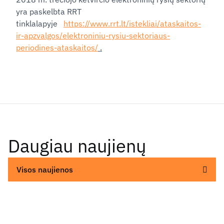
yra paskelbta RRT
tinklalapyje
https://www.rrt.lt/istekliai/ataskaitos-
ir-apzvalgos/elektroniniu-rysiu-sektoriaus-
periodines-ataskaitos/
.
Daugiau naujienų
Visos naujienos