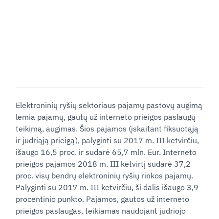
Elektroninių ryšių sektoriaus pajamų pastovų augimą
lemia pajamų, gautų už interneto prieigos paslaugų
teikimą, augimas. Šios pajamos (įskaitant fiksuotąją
ir judriąją prieigą), palyginti su 2017 m. III ketvirčiu,
išaugo 16,5 proc. ir sudarė 65,7 mln. Eur. Interneto
prieigos pajamos 2018 m. III ketvirtį sudarė 37,2
proc. visų bendrų elektroninių ryšių rinkos pajamų.
Palyginti su 2017 m. III ketvirčiu, ši dalis išaugo 3,9
procentinio punkto. Pajamos, gautos už interneto
prieigos paslaugas, teikiamas naudojant judriojo