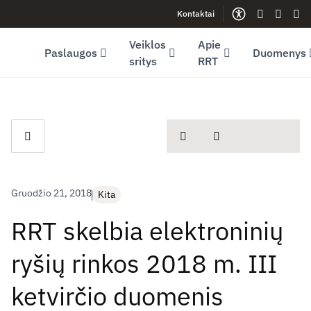
Kontaktai
Facebook (opens in new window)
LinkedIn (opens in new window)
Youtube (opens in new window)
Gestų kalb
Lengva
Sve
Veiklos
Apie
Paslaugos
Duomenys
sritys
RRT
spausdinti
Dalintis
Gruodžio 21, 2018
Kita
RRT skelbia elektroninių
ryšių rinkos 2018 m. III
ketvirčio duomenis