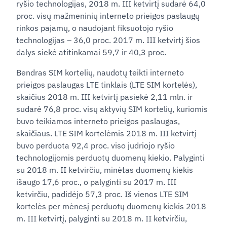
ryšio technologijas, 2018 m. III ketvirtį sudarė 64,0
proc. visų mažmeninių interneto prieigos paslaugų
rinkos pajamų, o naudojant fiksuotojo ryšio
technologijas – 36,0 proc. 2017 m. III ketvirtį šios
dalys siekė atitinkamai 59,7 ir 40,3 proc.
Bendras SIM kortelių, naudotų teikti interneto
prieigos paslaugas LTE tinklais (LTE SIM kortelės),
skaičius 2018 m. III ketvirtį pasiekė 2,11 mln. ir
sudarė 76,8 proc. visų aktyvių SIM kortelių, kuriomis
buvo teikiamos interneto prieigos paslaugas,
skaičiaus. LTE SIM kortelėmis 2018 m. III ketvirtį
buvo perduota 92,4 proc. viso judriojo ryšio
technologijomis perduotų duomenų kiekio. Palyginti
su 2018 m. II ketvirčiu, minėtas duomenų kiekis
išaugo 17,6 proc., o palyginti su 2017 m. III
ketvirčiu, padidėjo 57,3 proc. Iš vienos LTE SIM
kortelės per mėnesį perduotų duomenų kiekis 2018
m. III ketvirtį, palyginti su 2018 m. II ketvirčiu,