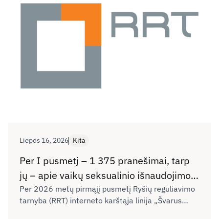
Liepos 16, 2026
Kita
Per I pusmetį – 1 375 pranešimai, tarp
jų – apie vaikų seksualinio išnaudojimo
vaizdus ir kibernetines patyčias
Per 2026 metų pirmąjį pusmetį Ryšių reguliavimo
tarnyba (RRT) interneto karštąja linija „Švarus
internete
internetas“ gavo 1 375 pranešimus apie