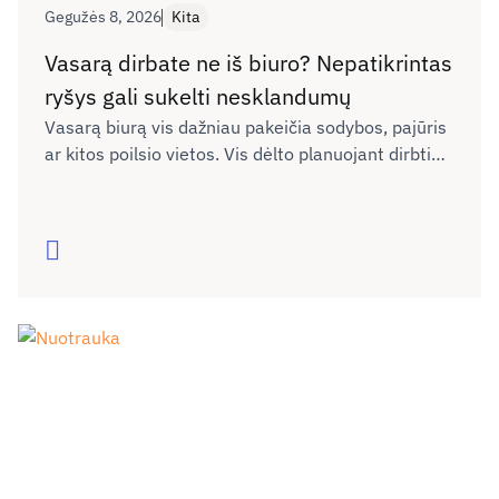
Gegužės 8, 2026
Kita
Vasarą dirbate ne iš biuro? Nepatikrintas
ryšys gali sukelti nesklandumų
Vasarą biurą vis dažniau pakeičia sodybos, pajūris
ar kitos poilsio vietos. Vis dėlto planuojant dirbti
nuotoliu neretai neįvertinama, ar naujoje vietoje
interneto ryšys bus pakankamai kokybiškas darbui,
vaizdo skambučiams ar dokumentų siuntimui. Kaip
Skaityti
išvengti galimų nesklandumų dėl ryšio kokybės ne
tik dirbant, bet ir keliaujant?