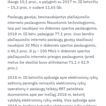
išaugo 10,1 proc., o palyginti su 2017 m. III ketvirčiu
– 15,3 proc. ir sudarė 11,65 Gb.
Paslaugų gavėjai, besinaudojantys plačiajuosčio
interneto paslaugomis fiksuotomis technologijomis,
taip pat naudojasi vis didesnės spartos paslaugomis.
2018 m. III ketv. pabaigoje 77,1 proc. (nuo bendro
plačiajuosčio interneto paslaugų gavėjų skaičiaus)
naudojosi 30 Mb/s ir didesnės spartos paslaugomis,
o 46,3 proc. iš jų – 100 Mb/s ir didesnės spartos
plačiajuosčio interneto prieigos paslaugomis (prieš
metus šie skaičiai buvo atitinkamai 71,1 ir 42,9
proc.).
2018 m. III ketvirčio apžvalga apie elektroninių ryšių
sektorių parengta remiantis elektroninių ryšių
operatorių ir paslaugų teikėjų RRT pateiktais
duomenimis apie per trečiąjį 2018 m. ketvirtį
vykdytą elektroninių ryšių veiklą. Visa apžvalga apie
2018 m. trečiojo ketvirčio elektroninių ryšių sektorių