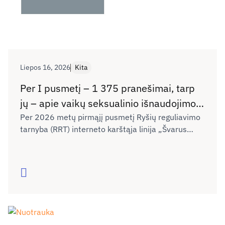
Liepos 16, 2026
Kita
Per I pusmetį – 1 375 pranešimai, tarp
jų – apie vaikų seksualinio išnaudojimo
vaizdus ir kibernetines patyčias
Per 2026 metų pirmąjį pusmetį Ryšių reguliavimo
tarnyba (RRT) interneto karštąja linija „Švarus
internete
internetas“ gavo 1 375 pranešimus apie
draudžiamą skleisti ar neigiamą poveikį
nepilnamečiams darantį turinį internete. Palyginti
Skaityti
su 2025 metų tuo pačiu laikotarpiu (1 457
pranešimai), pranešimų skaičius išlieka panašus.
RRT ekspertai nurodo, kad ypač susirūpinimą kelia
skaitmeninėje erdvėje augantis vaikų seksualinio