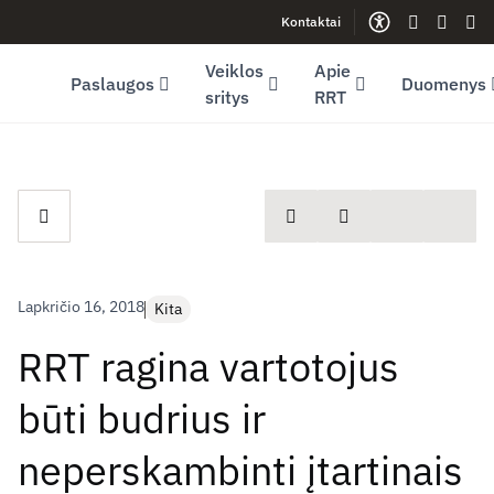
Kontaktai
Facebook (opens in new window)
LinkedIn (opens in new window)
Youtube (opens in new window)
Gestų kalb
Lengva
Sve
Veiklos
Apie
Paslaugos
Duomenys
sritys
RRT
spausdinti
Dalintis
Lapkričio 16, 2018
Kita
RRT ragina vartotojus
būti budrius ir
neperskambinti įtartinais