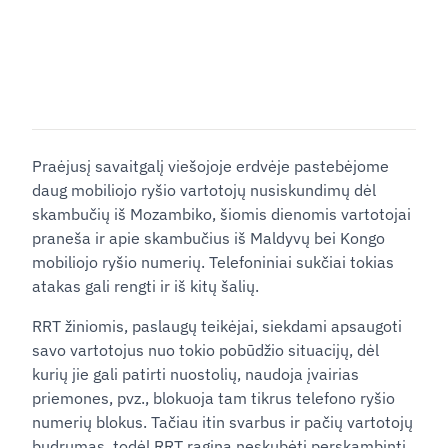
Praėjusį savaitgalį viešojoje erdvėje pastebėjome
daug mobiliojo ryšio vartotojų nusiskundimų dėl
skambučių iš Mozambiko, šiomis dienomis vartotojai
praneša ir apie skambučius iš Maldyvų bei Kongo
mobiliojo ryšio numerių. Telefoniniai sukčiai tokias
atakas gali rengti ir iš kitų šalių.
RRT žiniomis, paslaugų teikėjai, siekdami apsaugoti
savo vartotojus nuo tokio pobūdžio situacijų, dėl
kurių jie gali patirti nuostolių, naudoja įvairias
priemones, pvz., blokuoja tam tikrus telefono ryšio
numerių blokus. Tačiau itin svarbus ir pačių vartotojų
budrumas, todėl RRT ragina neskubėti perskambinti