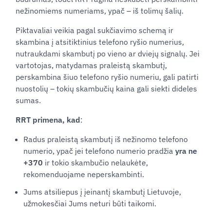
nežinomiems numeriams, ypač – iš tolimų šalių.
Piktavaliai veikia pagal sukčiavimo schemą ir
skambina į atsitiktinius telefono ryšio numerius,
nutraukdami skambutį po vieno ar dviejų signalų. Jei
vartotojas, matydamas praleistą skambutį,
perskambina šiuo telefono ryšio numeriu, gali patirti
nuostolių – tokių skambučių kaina gali siekti dideles
sumas.
RRT primena, kad
:
Radus praleistą skambutį iš nežinomo telefono
numerio, ypač jei telefono numerio pradžia
yra ne
+370
ir tokio skambučio nelaukėte,
rekomenduojame neperskambinti.
Jums atsiliepus į įeinantį skambutį Lietuvoje,
užmokesčiai Jums neturi būti taikomi.