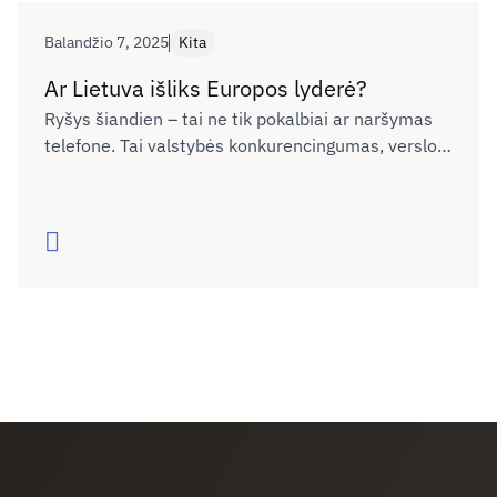
Balandžio 7, 2025
Kita
Ar Lietuva išliks Europos lyderė?
Ryšys šiandien – tai ne tik pokalbiai ar naršymas
telefone. Tai valstybės konkurencingumas, verslo
plėtra, žmonių galimybės gyventi, mokytis ir dirbti
bet kuriame Lietuvos kampelyje. Tačiau realybė
rodo – pažanga sustojo. Ar sugebėsime tai
Skaityti
pakeisti?