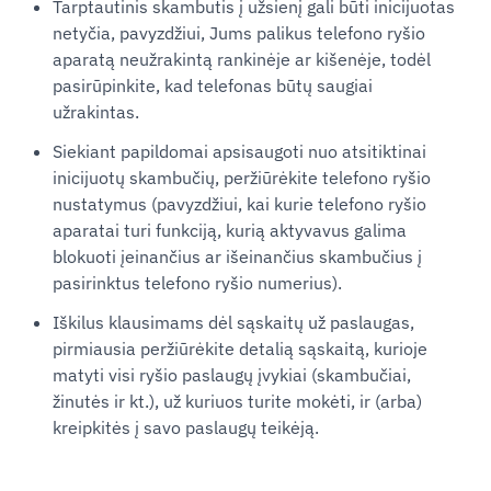
Tarptautinis skambutis į užsienį gali būti inicijuotas
netyčia, pavyzdžiui, Jums palikus telefono ryšio
aparatą neužrakintą rankinėje ar kišenėje, todėl
pasirūpinkite, kad telefonas būtų saugiai
užrakintas.
Siekiant papildomai apsisaugoti nuo atsitiktinai
inicijuotų skambučių, peržiūrėkite telefono ryšio
nustatymus (pavyzdžiui, kai kurie telefono ryšio
aparatai turi funkciją, kurią aktyvavus galima
blokuoti įeinančius ar išeinančius skambučius į
pasirinktus telefono ryšio numerius).
Iškilus klausimams dėl sąskaitų už paslaugas,
pirmiausia peržiūrėkite detalią sąskaitą, kurioje
matyti visi ryšio paslaugų įvykiai (skambučiai,
žinutės ir kt.), už kuriuos turite mokėti, ir (arba)
kreipkitės į savo paslaugų teikėją.