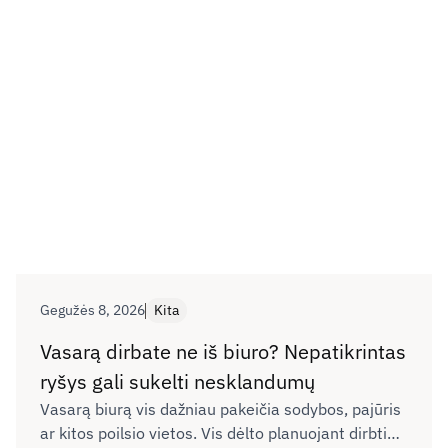
išnaudojimo vaizdų ir patyčių mastas.
Gegužės 8, 2026
Kita
Vasarą dirbate ne iš biuro? Nepatikrintas
ryšys gali sukelti nesklandumų
Vasarą biurą vis dažniau pakeičia sodybos, pajūris
ar kitos poilsio vietos. Vis dėlto planuojant dirbti