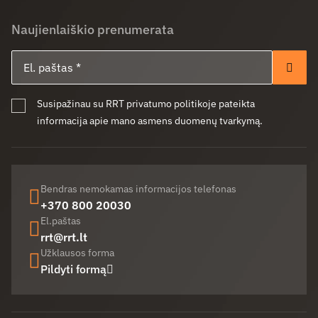
Naujienlaiškio prenumerata
El. paštas
Pren
Susipažinau su RRT privatumo politikoje pateikta
informacija apie mano asmens duomenų tvarkymą.
Bendras nemokamas informacijos telefonas
+370 800 20030
El.paštas
rrt@rrt.lt
Užklausos forma
Pildyti formą