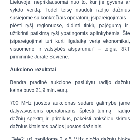
Lietuvoje,
nepriklausomai nuo to, kur jie gyvena ar
vykdo veiklą
. Todėl teisę naudoti radijo dažnius
susiejome su konkrečiais operatorių įsipareigojimais
–
plėsti ryšį regionuose, didinti tinklų pajėgumą ir
užtikrinti patikimą ryšį ypatingomis aplinkybėmis.
Šie
įsipareigojimai turi kurti ilgalaikę vertę ekonomikai,
visuomenei ir valstybės atsparumui
“, – teigia RRT
pirmininkė Jūratė Šovienė.
Aukciono
rezultatai
Bendra pradinė aukcione pasiūlytų radijo dažnių
kaina buvo 21,9 mln. eurų.
700 MHz juostos aukcionas sudarė galimybę jame
dalyvavusiems operatoriams išplėsti turimą
radijo
dažnių spektrą ir, prireikus, pakeisti anksčiau skirtus
dažnius kitais tos pačios juostos dažniais.
„Tele2“ už papildomą 2 × 5 MHz pločio dažnių bloką