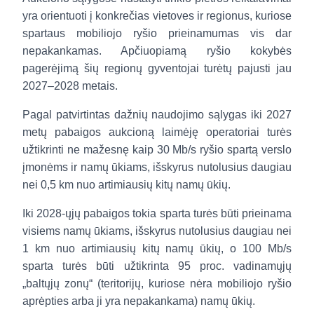
yra orientuoti į konkrečias vietoves ir regionus, kuriose
spartaus mobiliojo ryšio prieinamumas vis dar
nepakankamas. Apčiuopiamą ryšio kokybės
pagerėjimą šių regionų gyventojai turėtų pajusti jau
2027–2028 metais.
Pagal patvirtintas dažnių naudojimo sąlygas iki 2027
metų pabaigos aukcioną laimėję operatoriai turės
užtikrinti ne mažesnę kaip 30 Mb/s ryšio spartą verslo
įmonėms ir namų ūkiams, išskyrus nutolusius daugiau
nei 0,5 km nuo artimiausių kitų namų ūkių.
Iki 2028-ųjų pabaigos tokia sparta turės būti prieinama
visiems namų ūkiams, išskyrus nutolusius daugiau nei
1 km nuo artimiausių kitų namų ūkių, o 100 Mb/s
sparta turės būti užtikrinta 95 proc. vadinamųjų
„baltųjų zonų“ (teritorijų, kuriose nėra mobiliojo ryšio
aprėpties arba ji yra nepakankama) namų ūkių.