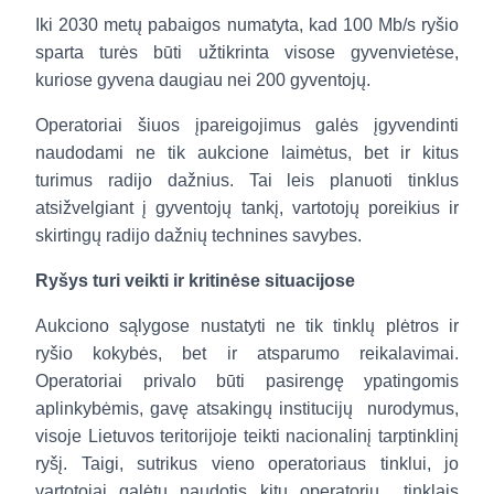
Iki 2030 metų pabaigos numatyta, kad 100 Mb/s ryšio
sparta turės būti užtikrinta visose gyvenvietėse,
kuriose gyvena daugiau nei 200 gyventojų.
Operatoriai šiuos įpareigojimus galės įgyvendinti
naudodami ne tik aukcione laimėtus, bet ir kitus
turimus radijo dažnius. Tai leis planuoti tinklus
atsižvelgiant į gyventojų tankį, vartotojų poreikius ir
skirtingų radijo dažnių technines savybes.
Ryšys turi veikti ir kritinėse situacijose
Aukciono sąlygose nustatyti ne tik tinklų plėtros ir
ryšio kokybės, bet ir atsparumo reikalavimai.
Operatoriai privalo būti pasirengę ypatingomis
aplinkybėmis, gavę atsakingų institucijų
nurodymus,
visoje Lietuvos teritorijoje teikti nacionalinį tarptinklinį
ryšį. Taigi, sutrikus vieno operatoriaus tinklui, jo
vartotojai galėtų naudotis kitų operatorių
tinklais