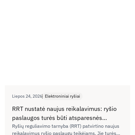
Liepos 24, 2026
Elektroniniai ryšiai
RRT nustatė naujus reikalavimus: ryšio
paslaugos turės būti atsparesnės
sutrikimams
Ryšių reguliavimo tarnyba (RRT) patvirtino naujus
reikalavimus ryšio paslaugų teikėjams. Jie turės