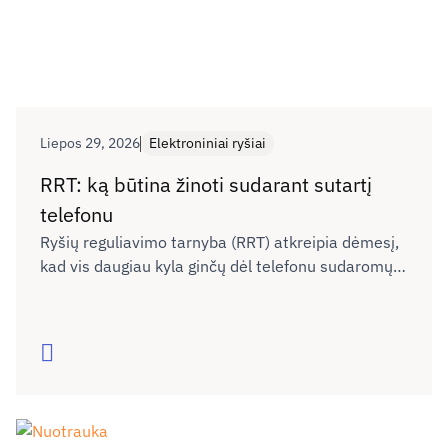
Liepos 29, 2026
Elektroniniai ryšiai
RRT: ką būtina žinoti sudarant sutartį
telefonu
Ryšių reguliavimo tarnyba (RRT) atkreipia dėmesį,
kad vis daugiau kyla ginčų dėl telefonu sudaromų
elektroninių ryšių paslaugų sutarčių. Praktika rodo,
kad dalis vartotojų nėra pakankamai informuojami
apie visas esmines sutarties sąlygas, todėl vėliau
Skaityti
kyla nesutarimų dėl sutarties nutraukimo metu
taikomų mokėjimų.