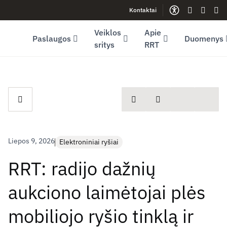
Kontaktai
Facebook (opens in new window)
LinkedIn (opens in new window)
Youtube (opens in new window)
Gestų kalb
Lengva
Sve
Veiklos
Apie
Paslaugos
Duomenys
sritys
RRT
spausdinti
Dalintis
Liepos 9, 2026
Elektroniniai ryšiai
RRT: radijo dažnių
aukciono laimėtojai plės
mobiliojo ryšio tinklą ir