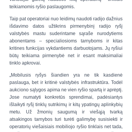
teikiamomis ryšio paslaugomis.
Taip pat operatoriai nuo leidimų naudoti radijo dažnius
išdavimo datos užtikrins pirmenybinį radijo ryšį
valstybės mastu suderintame sąraše nurodytiems
abonentams – specialiosioms tarnyboms ir kitas
kritines funkcijas vykdantiems darbuotojams. Jų ryšiui
būtų teikiama pirmenybė net ir esant maksimaliai
tinklo apkrovai.
„Mobilusis ryšys šiandien yra ne tik kasdienė
paslauga, bet ir kritinė valstybės infrastruktūra. Todėl
aukciono sąlygos apima ne vien ryšio spartą ir aprėptį.
Jose numatyti konkretūs sprendimai, padėsiantys
išlaikyti ryšį tinklų sutrikimų ir kitų ypatingų aplinkybių
metu. Už žmonių saugumą ir viešąją tvarką
atsakingos tarnybos turi turėti galimybę susisiekti ir
operatorių viešaisiais mobiliojo ryšio tinklais net tada,