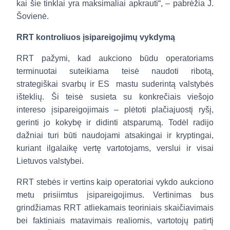
kai šie tinklai yra maksimaliai apkrauti“, – pabrėžia J.
Šovienė.
RRT kontroliuos
įsipareigojimų
vykdymą
RRT pažymi, kad aukciono būdu operatoriams
terminuotai suteikiama teisė naudoti ribotą,
strategiškai svarbų ir ES
mastu suderintą valstybės
išteklių. Ši teisė susieta su konkrečiais viešojo
intereso įsipareigojimais
– plėtoti
plačiajuostį ryšį,
gerinti jo kokybę ir didinti atsparumą. Todėl radijo
dažniai turi būti naudojami atsakingai ir kryptingai,
kuriant ilgalaikę vertę vartotojams, verslui ir visai
Lietuvos valstybei.
RRT stebės ir vertins kaip operatoriai vykdo aukciono
metu prisiimtus įsipareigojimus. Vertinimas bus
grindžiamas RRT atliekamais teoriniais skaičiavimais
bei faktiniais matavimais realiomis, vartotojų patirtį