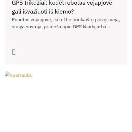
GPS trikdžiai: kodėl robotas vejapjovė
gali išvažiuoti iš kiemo?
Robotas vejapjovė, iki tol be priekaištų pjovęs veją,
staiga sustoja, praneša apie GPS klaidą arba
išvažiuoja už virtualių sklypo ribų. Pirma mintis –
sugedo įrenginys. Tačiau neretai problema kyla ne
dėl paties roboto, o dėl sutrikusio GNSS
Skaityti
palydovinės navigacijos signalo, sako Ryšių
reguliavimo tarnybos (RRT) ekspertai.