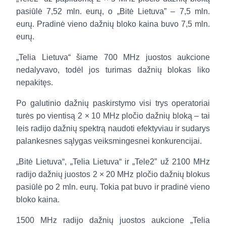
pasiūlė 7,52 mln. eurų, o „Bitė Lietuva” – 7,5 mln.
eurų. Pradinė vieno dažnių bloko kaina buvo 7,5 mln.
eurų.
„Telia Lietuva“ šiame 700 MHz juostos aukcione
nedalyvavo, todėl jos turimas dažnių blokas liko
nepakitęs.
Po galutinio dažnių paskirstymo visi trys operatoriai
turės po vientisą 2 × 10 MHz pločio dažnių bloką – tai
leis radijo dažnių spektrą naudoti efektyviau ir sudarys
palankesnes sąlygas veiksmingesnei konkurencijai.
„Bitė Lietuva“, „Telia Lietuva“ ir „Tele2” už 2100 MHz
radijo dažnių juostos 2 × 20 MHz pločio dažnių blokus
pasiūlė po 2 mln. eurų. Tokia pat buvo ir pradinė vieno
bloko kaina.
1500 MHz radijo dažnių juostos aukcione „Telia