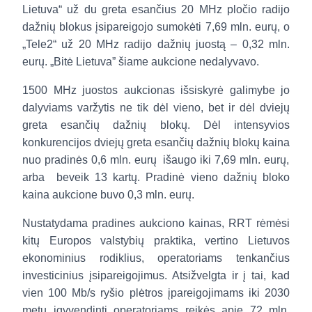
Lietuva“ už du greta esančius 20 MHz pločio radijo
dažnių blokus įsipareigojo sumokėti 7,69 mln. eurų, o
„Tele2“ už 20 MHz radijo dažnių juostą – 0,32 mln.
eurų. „Bitė Lietuva” šiame aukcione nedalyvavo.
1500 MHz juostos aukcionas išsiskyrė galimybe jo
dalyviams varžytis ne tik dėl vieno, bet ir dėl dviejų
greta esančių dažnių blokų. Dėl intensyvios
konkurencijos dviejų greta esančių dažnių blokų kaina
nuo pradinės 0,6 mln. eurų
išaugo iki 7,69 mln. eurų,
arba
beveik 13
kartų. Pradinė vieno dažnių bloko
kaina aukcione buvo 0,3 mln. eurų.
Nustatydama pradines aukciono kainas, RRT rėmėsi
kitų Europos valstybių praktika, vertino Lietuvos
ekonominius rodiklius, operatoriams tenkančius
investicinius įsipareigojimus.
Atsižvelgta ir į tai, kad
vien 100 Mb/s ryšio plėtros įpareigojimams iki 2030
metų įgyvendinti operatoriams reikės apie 72 mln.