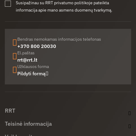
Susipažinau su RRT privatumo politikoje pateikta
informacija apie mano asmens duomenų tvarkymą.
Bendras nemokamas informacijos telefonas
+370 800 20030
El.paštas
rrt@rrt.lt
Užklausos forma
Pildyti formą
Facebook (opens in new window)
LinkedIn (opens in new window)
Youtube (opens in new window)
RRT
Teisinė informacija