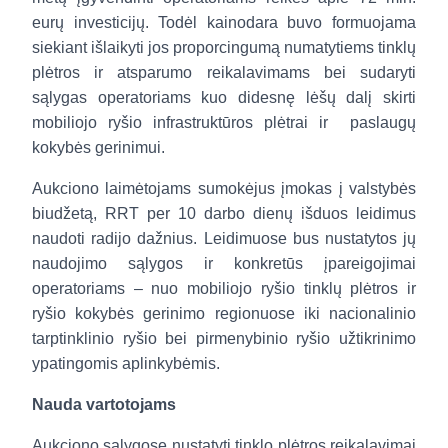
eurų investicijų. Todėl kainodara buvo formuojama
siekiant išlaikyti jos proporcingumą numatytiems tinklų
plėtros ir atsparumo reikalavimams bei
sudaryti
sąlygas operatoriams kuo didesnę lėšų dalį skirti
mobiliojo ryšio infrastruktūros plėtrai ir
paslaugų
kokybės gerinimui.
Aukciono laimėtojams sumokėjus įmokas į valstybės
biudžetą, RRT per 10 darbo dienų išduos leidimus
naudoti radijo dažnius. Leidimuose bus nustatytos jų
naudojimo sąlygos ir konkretūs įpareigojimai
operatoriams – nuo mobiliojo ryšio tinklų plėtros ir
ryšio kokybės gerinimo regionuose iki nacionalinio
tarptinklinio ryšio bei pirmenybinio ryšio užtikrinimo
ypatingomis aplinkybėmis.
Nauda vartotojams
Aukciono sąlygose nustatyti tinklo plėtros reikalavimai