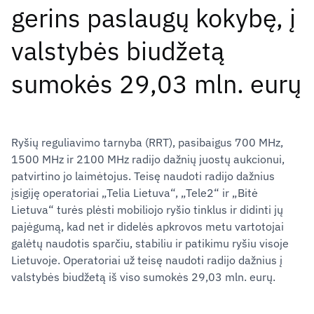
gerins paslaugų kokybę, į
valstybės biudžetą
sumokės 29,03 mln. eurų
Ryšių reguliavimo tarnyba (RRT), pasibaigus 700 MHz,
1500 MHz ir 2100 MHz radijo dažnių juostų aukcionui,
patvirtino jo laimėtojus. Teisę naudoti radijo dažnius
įsigiję operatoriai „Telia Lietuva“, „Tele2“ ir „Bitė
Lietuva“ turės plėsti mobiliojo ryšio tinklus ir didinti jų
pajėgumą, kad net ir didelės apkrovos metu vartotojai
galėtų naudotis sparčiu, stabiliu ir patikimu ryšiu visoje
Lietuvoje. Operatoriai už teisę naudoti radijo dažnius į
valstybės biudžetą iš viso sumokės 29,03 mln. eurų.