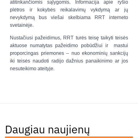
atitinkančiomis sąlygomis. Informacija apie ryšio
plėtros ir kokybės reikalavimų vykdymą ar jų
nevykdymą bus viešai skelbiama RRT interneto
svetainėje.
Nustačiusi pažeidimus, RRT turės teisę taikyti teisės
aktuose numatytas pažeidimo pobūdžiui ir
mastui
proporcingas priemones – nuo ekonominių sankcijų
iki teisės naudoti radijo dažnius panaikinimo ar jos
nesuteikimo ateityje.
Daugiau naujienų