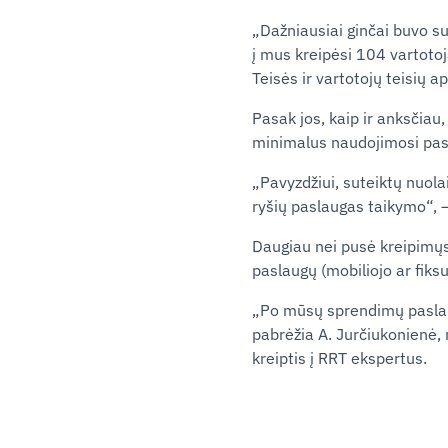
„Dažniausiai ginčai buvo s
į mus kreipėsi 104 vartotoja
Teisės ir vartotojų teisių 
Pasak jos, kaip ir anksčiau
minimalus naudojimosi pas
„Pavyzdžiui, suteiktų nuola
ryšių paslaugas taikymo“, –
Daugiau nei pusė kreipimųsi
paslaugų (mobiliojo ar fiksu
„Po mūsų sprendimų paslaug
pabrėžia A. Jurčiukonienė, 
kreiptis į RRT ekspertus.