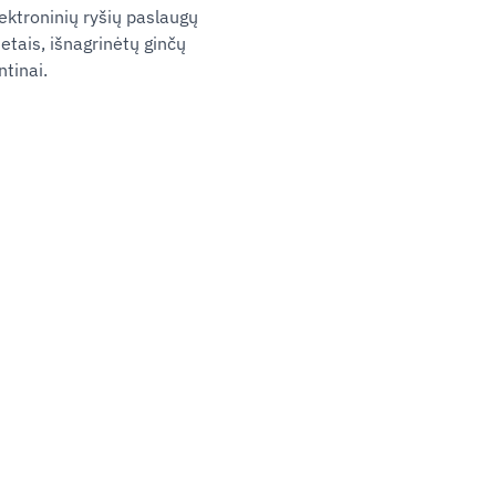
ektroninių ryšių paslaugų
etais, išnagrinėtų ginčų
ntinai.