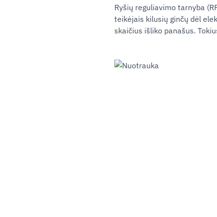
Ryšių reguliavimo tarnyba (RR
teikėjais kilusių ginčų dėl e
skaičius išliko panašus. Tokiu