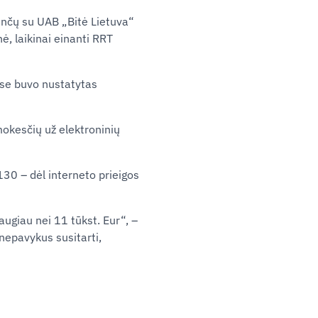
inčų su UAB „Bitė Lietuva“
ė, laikinai einanti RRT
iose buvo nustatytas
mokesčių už elektroninių
130 – dėl interneto prieigos
ugiau nei 11 tūkst. Eur“, –
nepavykus susitarti,