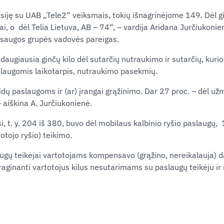
usiję su UAB „Tele2“ veiksmais, tokių išnagrinėjome 149. Dėl g
i, o dėl Telia Lietuva, AB – 74“, – vardija Aridana Jurčiukonien
apsaugos grupės vadovės pareigas.
, daugiausia ginčų kilo dėl sutarčių nutraukimo ir sutarčių, kur
laugomis laikotarpis, nutraukimo pasekmių.
idų paslaugoms ir (ar) įrangai grąžinimo. Dar 27 proc. – dėl už
 aiškina A. Jurčiukonienė.
, t. y. 204 iš 380, buvo dėl mobilaus kalbinio ryšio paslaugų, 
otojo ryšio) teikimo.
ų teikėjai vartotojams kompensavo (grąžino, nereikalauja) da
raginanti vartotojus kilus nesutarimams su paslaugų teikėju ir 