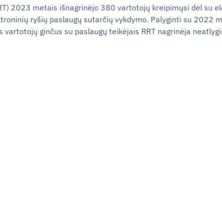
T) 2023 metais išnagrinėjo 380 vartotojų kreipimųsi dėl su el
lektroninių ryšių paslaugų sutarčių vykdymo. Palyginti su 2022 m
s vartotojų ginčus su paslaugų teikėjais RRT nagrinėja neatlygi