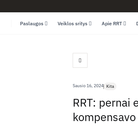
Facebook (opens in new window)
LinkedIn (opens in new window)
Youtube (opens in new window)
Paslaugos
Veiklos sritys
Apie RRT
Sausio 16, 2024
Kita
RRT: pernai e
kompensavo 1