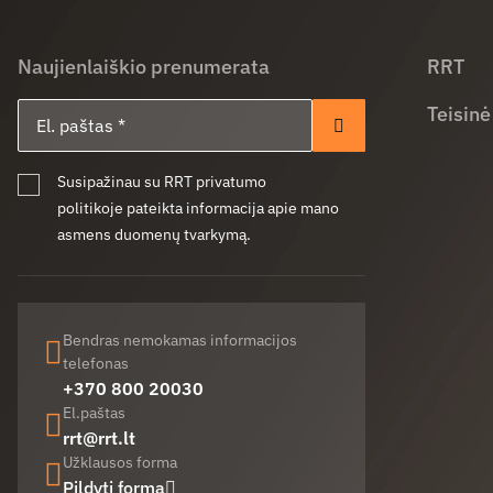
Naujienlaiškio prenumerata
RRT
El. paštas
Teisinė
Prenumeruoti
Susipažinau su RRT privatumo
politikoje pateikta informacija apie mano
asmens duomenų tvarkymą.
Bendras nemokamas informacijos
telefonas
+370 800 20030
El.paštas
rrt@rrt.lt
Užklausos forma
Pildyti formą