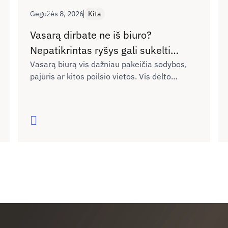
Gegužės 8, 2026
Kita
Vasarą dirbate ne iš biuro?
Nepatikrintas ryšys gali sukelti
nesklandumų
Vasarą biurą vis dažniau pakeičia sodybos,
pajūris ar kitos poilsio vietos. Vis dėlto
planuojant dirbti nuotoliu neretai
neįvertinama, ar naujoje vietoje interneto
ryšys bus pakankamai kokybiškas darbui,
Skaityti
vaizdo skambučiams ar dokumentų siuntimui.
Kaip išvengti galimų nesklandumų dėl ryšio
kokybės ne tik dirbant, bet ir keliaujant?