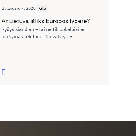
Balandžio 7, 2025
Kita
Ar Lietuva išliks Europos lyderė?
Ryšys šiandien – tai ne tik pokalbiai ar
naršymas telefone. Tai valstybės
konkurencingumas, verslo plėtra, žmonių
galimybės gyventi, mokytis ir dirbti bet
kuriame Lietuvos kampelyje. Tačiau realybė
rodo – pažanga sustojo. Ar sugebėsime tai
Skaityti
pakeisti?