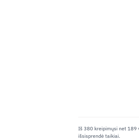
Iš 380 kreipimųsi net 189 va
išsisprendė taikiai.