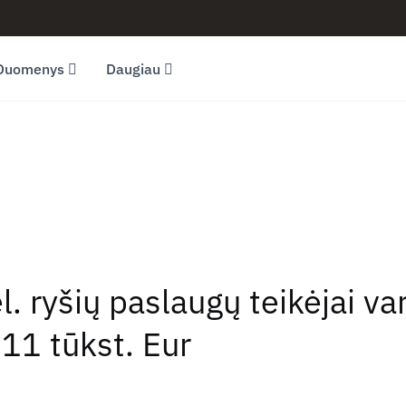
Duomenys
Daugiau
l. ryšių paslaugų teikėjai v
1 tūkst. Eur