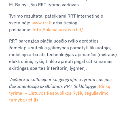
M. Balnys, šio RRT tyrimo vadovas.
Tyrimo rezultatai pateikiami RRT internetinėje
svetainėje
www.rrt.lt
arba tiesiog
paspaudus
http://placiajuostis.rrt.lt/
RRT parengtas plačiajuosčio ryšio aprėpties
žemėlapis suteikia galimybes pamatyti fiksuotojo,
mobiliojo arba abi technologijas apimančio (mišraus)
elektroninių ryšių tinklo aprėptį pagal užtikrinamas
skirtingas spartas ir teritorinį lygmenį.
Viešoji konsultacija ir su geografiniu tyrimu susijusi
dokumentacija skelbiamos RRT tinklalapyje
:
Rinkų
tyrimai – Lietuvos Respublikos Ryšių reguliavimo
tarnyba (rrt.lt)