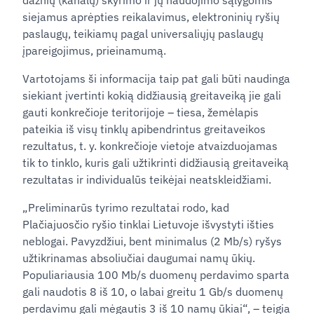
dažnių (kanalų) skyrimo ir jų naudojimo sąlygomis
siejamus aprėpties reikalavimus, elektroninių ryšių
paslaugų, teikiamų pagal universaliųjų paslaugų
įpareigojimus, prieinamumą.
Vartotojams ši informacija taip pat gali būti naudinga
siekiant įvertinti kokią didžiausią greitaveiką jie gali
gauti konkrečioje teritorijoje – tiesa, žemėlapis
pateikia iš visų tinklų apibendrintus greitaveikos
rezultatus, t. y. konkrečioje vietoje atvaizduojamas
tik to tinklo, kuris gali užtikrinti didžiausią greitaveiką
rezultatas ir individualūs teikėjai neatskleidžiami.
„Preliminarūs tyrimo rezultatai rodo, kad
Plačiajuosčio ryšio tinklai Lietuvoje išvystyti išties
neblogai. Pavyzdžiui, bent minimalus (2 Mb/s) ryšys
užtikrinamas absoliučiai daugumai namų ūkių.
Populiariausia 100 Mb/s duomenų perdavimo sparta
gali naudotis 8 iš 10, o labai greitu 1 Gb/s duomenų
perdavimu gali mėgautis 3 iš 10 namų ūkiai“, – teigia