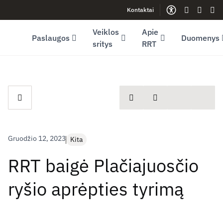
Kontaktai
Facebook (opens in new window)
LinkedIn (opens in new window)
Youtube (opens in new window)
Gestų kalb
Lengva
Sve
Veiklos
Apie
Paslaugos
Duomenys
sritys
RRT
spausdinti
Dalintis
Gruodžio 12, 2023
Kita
RRT baigė Plačiajuosčio
ryšio aprėpties tyrimą