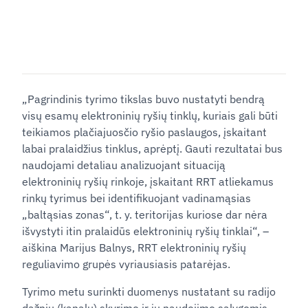
„Pagrindinis tyrimo tikslas buvo nustatyti bendrą
visų esamų elektroninių ryšių tinklų, kuriais gali būti
teikiamos plačiajuosčio ryšio paslaugos, įskaitant
labai pralaidžius tinklus, aprėptį. Gauti rezultatai bus
naudojami detaliau analizuojant situaciją
elektroninių ryšių rinkoje, įskaitant RRT atliekamus
rinkų tyrimus bei identifikuojant vadinamąsias
„baltąsias zonas“, t. y. teritorijas kuriose dar nėra
išvystyti itin pralaidūs elektroninių ryšių tinklai“, –
aiškina Marijus Balnys, RRT elektroninių ryšių
reguliavimo grupės vyriausiasis patarėjas.
Tyrimo metu surinkti duomenys nustatant su radijo