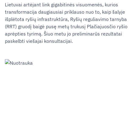
Lietuvai artėjant link gigabitinės visuomenės, kurios
transformacija daugiausiai priklauso nuo to, kaip šalyje
išplėtota ryšių infrastruktūra, Ryšių reguliavimo tarnyba
(RRT) gruodį baigė pusę metų trukusį Plačiajuosčio ryšio
aprėpties tyrimą. Šiuo metu jo preliminarūs rezultatai
paskelbti viešajai konsultacijai.