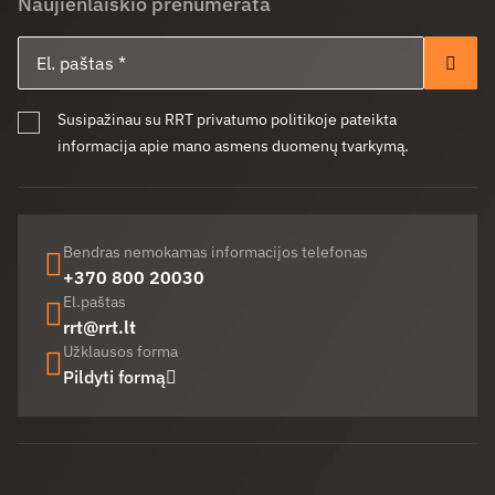
Naujienlaiškio prenumerata
El. paštas
Pren
Susipažinau su RRT privatumo politikoje pateikta
informacija apie mano asmens duomenų tvarkymą.
Bendras nemokamas informacijos telefonas
+370 800 20030
El.paštas
rrt@rrt.lt
Užklausos forma
Pildyti formą
Facebook (opens in new window)
LinkedIn (opens in new window)
Youtube (opens in new window)