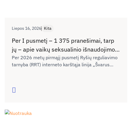
Liepos 16, 2026
Kita
Per I pusmetį – 1 375 pranešimai, tarp
jų – apie vaikų seksualinio išnaudojimo
vaizdus ir kibernetines patyčias
Per 2026 metų pirmąjį pusmetį Ryšių reguliavimo
tarnyba (RRT) interneto karštąja linija „Švarus
internete
internetas“ gavo 1 375 pranešimus apie
draudžiamą skleisti ar neigiamą poveikį
nepilnamečiams darantį turinį internete. Palyginti
Skaityti
su 2025 metų tuo pačiu laikotarpiu (1 457
pranešimai), pranešimų skaičius išlieka panašus.
RRT ekspertai nurodo, kad ypač susirūpinimą kelia
skaitmeninėje erdvėje augantis vaikų seksualinio
išnaudojimo vaizdų ir patyčių mastas.