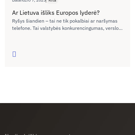
Balandžio 7, 2025
Kita
Ar Lietuva išliks Europos lyderė?
Ryšys šiandien – tai ne tik pokalbiai ar naršymas
telefone. Tai valstybės konkurencingumas, verslo
plėtra, žmonių galimybės gyventi, mokytis ir dirbti
bet kuriame Lietuvos kampelyje. Tačiau realybė
rodo – pažanga sustojo. Ar sugebėsime tai
Skaityti
pakeisti?