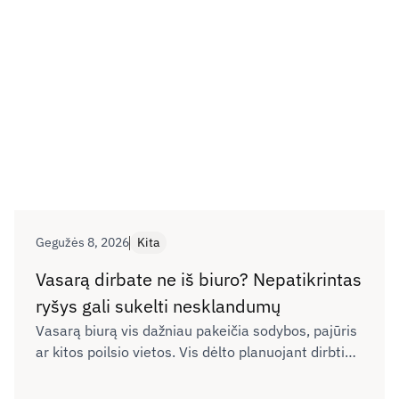
Gegužės 8, 2026
Kita
Vasarą dirbate ne iš biuro? Nepatikrintas
ryšys gali sukelti nesklandumų
Vasarą biurą vis dažniau pakeičia sodybos, pajūris
ar kitos poilsio vietos. Vis dėlto planuojant dirbti
nuotoliu neretai neįvertinama, ar naujoje vietoje
interneto ryšys bus pakankamai kokybiškas darbui,