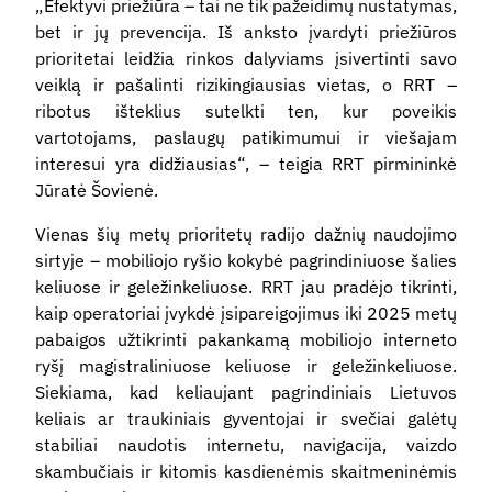
„Efektyvi priežiūra – tai ne tik pažeidimų nustatymas,
bet ir jų prevencija. Iš anksto įvardyti priežiūros
prioritetai leidžia rinkos dalyviams įsivertinti savo
veiklą ir pašalinti rizikingiausias vietas, o RRT –
ribotus išteklius sutelkti ten, kur poveikis
vartotojams, paslaugų patikimumui ir viešajam
interesui yra didžiausias“, – teigia RRT pirmininkė
Jūratė Šovienė.
Vienas šių metų prioritetų radijo dažnių naudojimo
sirtyje – mobiliojo ryšio kokybė pagrindiniuose šalies
keliuose ir geležinkeliuose. RRT jau pradėjo tikrinti,
kaip operatoriai įvykdė įsipareigojimus iki 2025 metų
pabaigos užtikrinti pakankamą mobiliojo interneto
ryšį magistraliniuose keliuose ir geležinkeliuose.
Siekiama, kad keliaujant pagrindiniais Lietuvos
keliais ar traukiniais gyventojai ir svečiai galėtų
stabiliai naudotis internetu, navigacija, vaizdo
skambučiais ir kitomis kasdienėmis skaitmeninėmis