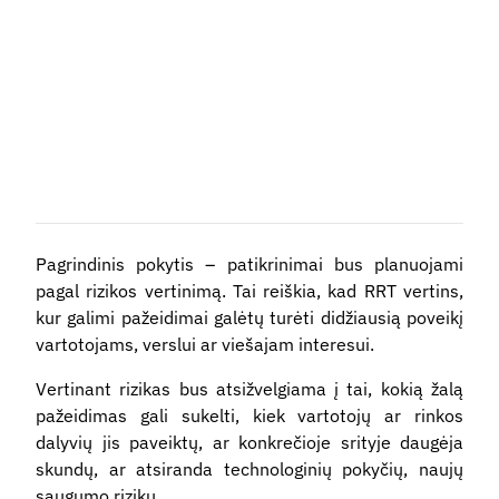
Pagrindinis pokytis – patikrinimai bus planuojami
pagal rizikos vertinimą. Tai reiškia, kad RRT vertins,
kur galimi pažeidimai galėtų turėti didžiausią poveikį
vartotojams, verslui ar viešajam interesui.
Vertinant rizikas bus atsižvelgiama į tai, kokią žalą
pažeidimas gali sukelti, kiek vartotojų ar rinkos
dalyvių jis paveiktų, ar konkrečioje srityje daugėja
skundų, ar atsiranda technologinių pokyčių, naujų
saugumo rizikų.