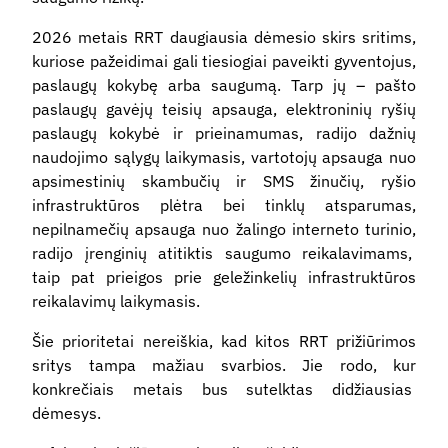
2
026 metais RRT daugiausia dėmesio skirs sritims,
kuriose pažeidimai gali tiesiogiai paveikti gyventojus,
paslaugų kokybę arba saugumą. Tarp jų – pašto
paslaugų gavėjų teisių apsauga, elektroninių ryšių
paslaugų kokybė ir prieinamumas, radijo dažnių
naudojimo sąlygų laikymasis, vartotojų apsauga nuo
apsimestinių skambučių ir SMS žinučių,
ryšio
infrastruktūros plėtra bei tinklų atsparumas
,
nepilnamečių apsauga nuo žalingo interneto turinio,
radijo įrenginių atitiktis saugumo reikalavimams,
taip pat prieigos prie geležinkelių infrastruktūros
reikalavimų laikymasis.
Šie prioritetai nereiškia, kad kitos RRT prižiūrimos
sritys tampa mažiau svarbios. Jie rodo, kur
konkrečiais metais bus sutelktas didžiausias
dėmesys.