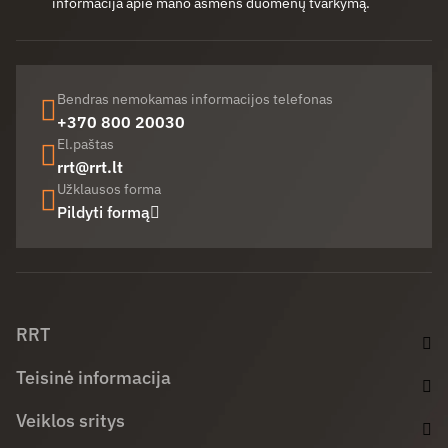
informacija apie mano asmens duomenų tvarkymą.
Bendras nemokamas informacijos telefonas
+370 800 20030
El.paštas
rrt@rrt.lt
Užklausos forma
Pildyti formą
Facebook (opens in new window)
LinkedIn (opens in new window)
Youtube (opens in new window)
RRT
Teisinė informacija
Veiklos sritys