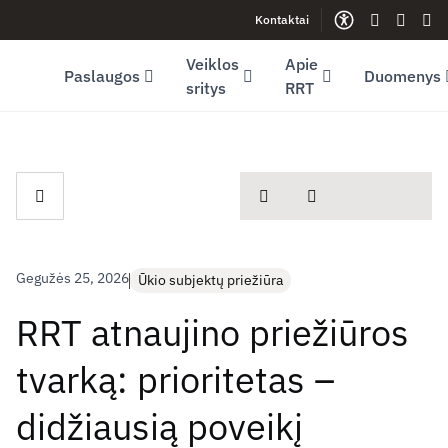
Kontaktai
Facebook (opens in new window)
LinkedIn (opens in new window)
Youtube (opens in new window)
Gestų kalb
Lengva
Sve
Veiklos
Apie
Paslaugos
Duomenys
sritys
RRT
spausdinti
Dalintis
Gegužės 25, 2026
Ūkio subjektų priežiūra
RRT atnaujino priežiūros
tvarką: prioritetas –
didžiausią poveikį