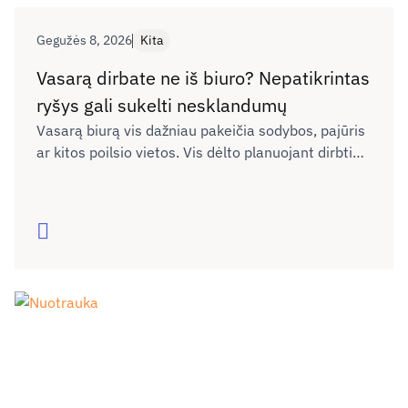
Gegužės 8, 2026
Kita
Vasarą dirbate ne iš biuro? Nepatikrintas
ryšys gali sukelti nesklandumų
Vasarą biurą vis dažniau pakeičia sodybos, pajūris
ar kitos poilsio vietos. Vis dėlto planuojant dirbti
nuotoliu neretai neįvertinama, ar naujoje vietoje
interneto ryšys bus pakankamai kokybiškas darbui,
vaizdo skambučiams ar dokumentų siuntimui. Kaip
Skaityti
išvengti galimų nesklandumų dėl ryšio kokybės ne
tik dirbant, bet ir keliaujant?