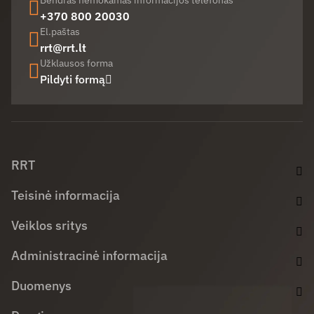
Bendras nemokamas informacijos telefonas
+370 800 20030
El.paštas
rrt@rrt.lt
Užklausos forma
Pildyti formą
Facebook (opens in new window)
LinkedIn (opens in new window)
Youtube (opens in new window)
RRT
Teisinė informacija
Veiklos sritys
Administracinė informacija
Duomenys