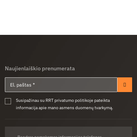
Naujienlaiškio prenumerata
El. paštas
Pren
Susipažinau su RRT privatumo politikoje pateikta
informacija apie mano asmens duomenų tvarkymą.