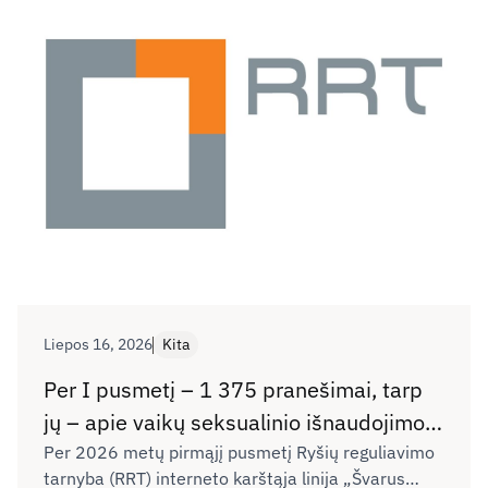
Liepos 16, 2026
Kita
Per I pusmetį – 1 375 pranešimai, tarp
jų – apie vaikų seksualinio išnaudojimo
vaizdus ir kibernetines patyčias
Per 2026 metų pirmąjį pusmetį Ryšių reguliavimo
tarnyba (RRT) interneto karštąja linija „Švarus
internete