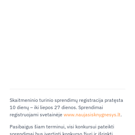
Skaitmeninio turinio sprendimų registracija pratęsta
10 dienų ‒ iki liepos 27 dienos. Sprendimai
registruojami svetainėje
www.naujasisknygnesys.lt
.
Pasibaigus šiam terminui, visi konkursui pateikti
sprendimai bus įvertinti konkurso žiuri ir išrinkti