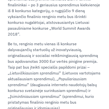
finalininkai – po 3 geriausius sprendimus kiekvienoje
iš 8 konkurso kategorijų, o rugpjūčio 9 dieną
vyksiančio finalinio renginio metu bus išrinkti
konkurso nugalėtojai, atstovausiantys Lietuvai
pasauliniame konkurse „World Summit Awards
2018“.
Be to, renginio metu vienas iš konkurse
dalyvaujančių startuolių už inovatyviausią,
originaliausią ir socialiai reikšmingiausią sprendimą
bus apdovanotas 3000 Eur vertės pinigine premija.
Taip pat bus įteikti specialūs papildomi prizai –
„
Lietuviškiausiam sprendimui
“ (Lietuvos vartotojams
aktualiausiam sprendimui), „
Populiariausiam
sprendimui
“ (daugiausia interneto naudotojų balsų
konkurso svetainėje surinkusiam sprendimui) ir
„
Įsimintiniausiam sprendimui
“ (sprendimui, kurio
pristatymas finalinio renginio metu bus
originaliausias ir įdomiausias).