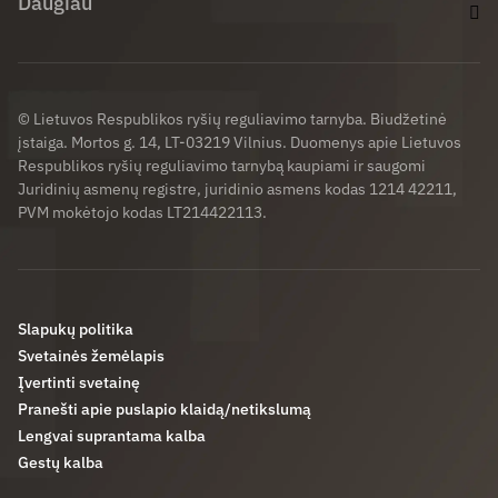
Daugiau
© Lietuvos Respublikos ryšių reguliavimo tarnyba. Biudžetinė
įstaiga. Mortos g. 14, LT-03219 Vilnius. Duomenys apie Lietuvos
Respublikos ryšių reguliavimo tarnybą kaupiami ir saugomi
Juridinių asmenų registre, juridinio asmens kodas 1214 42211,
PVM mokėtojo kodas LT214422113.
Slapukų politika
Svetainės žemėlapis
Įvertinti svetainę
Pranešti apie puslapio klaidą/netikslumą
Lengvai suprantama kalba
Gestų kalba