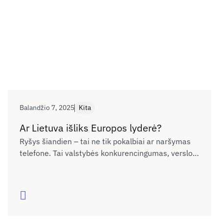
Balandžio 7, 2025
Kita
Ar Lietuva išliks Europos lyderė?
Ryšys šiandien – tai ne tik pokalbiai ar naršymas
telefone. Tai valstybės konkurencingumas, verslo
plėtra, žmonių galimybės gyventi, mokytis ir dirbti
bet kuriame Lietuvos kampelyje. Tačiau realybė
rodo – pažanga sustojo. Ar sugebėsime tai
Skaityti
pakeisti?