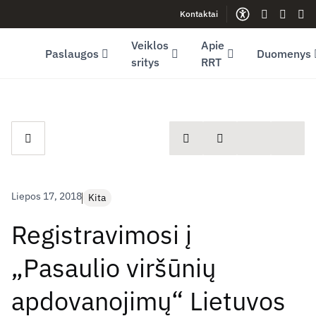
Kontaktai
Facebook (opens in new window)
LinkedIn (opens in new window)
Youtube (opens in new window)
Gestų kalb
Lengva
Sve
Veiklos
Apie
Paslaugos
Duomenys
sritys
RRT
spausdinti
Dalintis
Liepos 17, 2018
Kita
Registravimosi į
„Pasaulio viršūnių
apdovanojimų“ Lietuvos