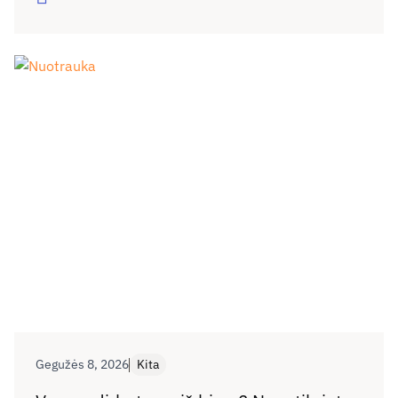
su 2025 metų tuo pačiu laikotarpiu (1 457
pranešimai), pranešimų skaičius išlieka panašus.
RRT ekspertai nurodo, kad ypač susirūpinimą kelia
skaitmeninėje erdvėje augantis vaikų seksualinio
išnaudojimo vaizdų ir patyčių mastas.
Gegužės 8, 2026
Kita