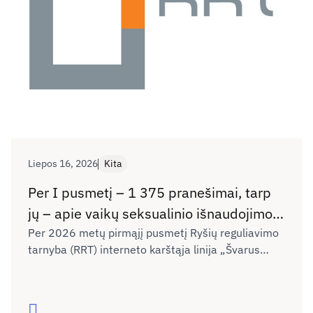
Liepos 16, 2026
Kita
Per I pusmetį – 1 375 pranešimai, tarp
jų – apie vaikų seksualinio išnaudojimo
vaizdus ir kibernetines patyčias
Per 2026 metų pirmąjį pusmetį Ryšių reguliavimo
tarnyba (RRT) interneto karštąja linija „Švarus
internete
internetas“ gavo 1 375 pranešimus apie
draudžiamą skleisti ar neigiamą poveikį
nepilnamečiams darantį turinį internete. Palyginti
Skaityti