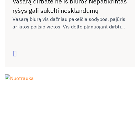
Vasarą dirbate ne iš biuro? Nepatikrintas
ryšys gali sukelti nesklandumų
Vasarą biurą vis dažniau pakeičia sodybos, pajūris
ar kitos poilsio vietos. Vis dėlto planuojant dirbti
nuotoliu neretai neįvertinama, ar naujoje vietoje
interneto ryšys bus pakankamai kokybiškas darbui,
vaizdo skambučiams ar dokumentų siuntimui. Kaip
Skaityti
išvengti galimų nesklandumų dėl ryšio kokybės ne
tik dirbant, bet ir keliaujant?