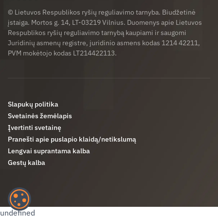
© Lietuvos Respublikos ryšių reguliavimo tarnyba. Biudžetinė
įstaiga. Mortos g. 14, LT-03219 Vilnius. Duomenys apie Lietuvos
Respublikos ryšių reguliavimo tarnybą kaupiami ir saugomi
Juridinių asmenų registre, juridinio asmens kodas 1214 42211,
PVM mokėtojo kodas LT214422113.
Slapukų politika
Svetainės žemėlapis
Įvertinti svetainę
Pranešti apie puslapio klaidą/netikslumą
Lengvai suprantama kalba
Gestų kalba
undefined