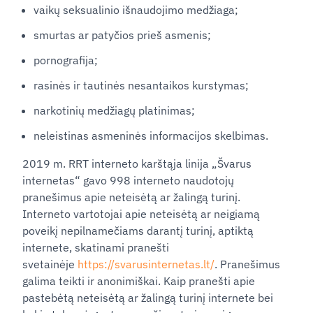
vaikų seksualinio išnaudojimo medžiaga;
smurtas ar patyčios prieš asmenis;
pornografija;
rasinės ir tautinės nesantaikos kurstymas;
narkotinių medžiagų platinimas;
neleistinas asmeninės informacijos skelbimas.
2019 m. RRT interneto karštąja linija „Švarus
internetas“ gavo 998 interneto naudotojų
pranešimus apie neteisėtą ar žalingą turinį.
Interneto vartotojai apie neteisėtą ar neigiamą
poveikį nepilnamečiams darantį turinį, aptiktą
internete, skatinami pranešti
svetainėje
https://svarusinternetas.lt/
. Pranešimus
galima teikti ir anonimiškai. Kaip pranešti apie
pastebėtą neteisėtą ar žalingą turinį internete bei