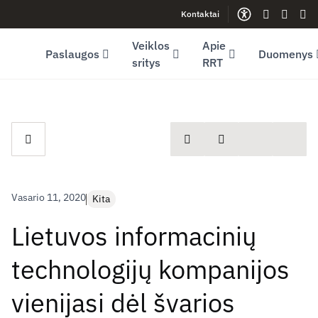
Kontaktai
Facebook (opens in new window)
LinkedIn (opens in new window)
Youtube (opens in new window)
Gestų kalb
Lengva
Sve
Veiklos
Apie
Paslaugos
Duomenys
sritys
RRT
spausdinti
Dalintis
Vasario 11, 2020
Kita
Lietuvos informacinių
technologijų kompanijos
vienijasi dėl švarios