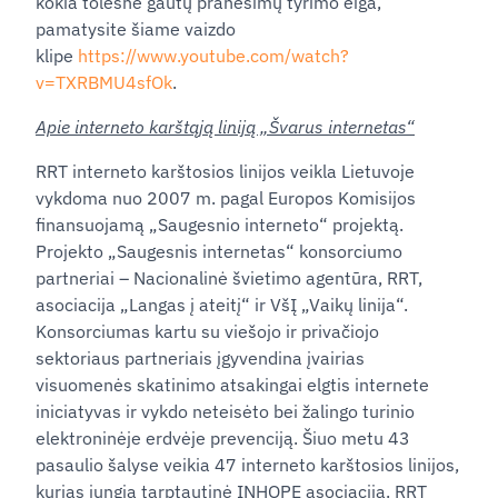
kokia tolesnė gautų pranešimų tyrimo eiga,
pamatysite šiame vaizdo
klipe
https://www.youtube.com/watch?
v=TXRBMU4sfOk
.
Apie interneto karštąją liniją „Švarus internetas“
RRT interneto karštosios linijos veikla Lietuvoje
vykdoma nuo 2007 m. pagal Europos Komisijos
finansuojamą „Saugesnio interneto“ projektą.
Projekto „Saugesnis internetas“ konsorciumo
partneriai – Nacionalinė švietimo agentūra, RRT,
asociacija „Langas į ateitį“ ir VšĮ „Vaikų linija“.
Konsorciumas kartu su viešojo ir privačiojo
sektoriaus partneriais įgyvendina įvairias
visuomenės skatinimo atsakingai elgtis internete
iniciatyvas ir vykdo neteisėto bei žalingo turinio
elektroninėje erdvėje prevenciją. Šiuo metu 43
pasaulio šalyse veikia 47 interneto karštosios linijos,
kurias jungia tarptautinė INHOPE asociacija. RRT