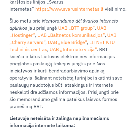
karštosios linijos „Švarus
internetas“
https://www.svarusinternetas.lt
viešinimo.
Šiuo metu prie
Memorandumo dėl švarios interneto
aplinkos
jau prisijungė
UAB „BTT group“
,
UAB
„Hostinger“
,
UAB „Baltnetos komunikacijos“
,
UAB
„Cherry servers“
,
UAB „Blue Bridge“
,
LITNET KTU
Techninis centras
,
UAB ,,Interneto vizija“
. RRT
kviečia ir kitus Lietuvos elektroninės informacijos
prieglobos paslaugų teikėjus jungtis prie šios
iniciatyvos ir kurti bendradarbiavimo aplinką
operatyviai šalinant neteisėtą turinį bei skatinti savo
paslaugų naudotojus būti atsakingus ir internete
neskelbti draudžiamos informacijos. Prisijungti prie
šio memorandumo galima pateikus laisvos formos
pranešimą RRT.
Lietuvoje neteisėta ir žalinga nepilnamečiams
informacija internete laikoma: