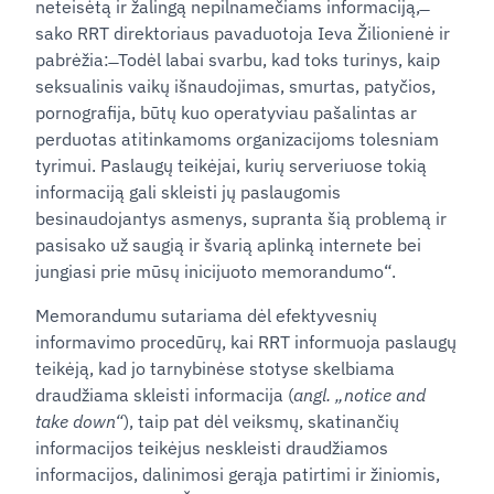
neteisėtą ir žalingą nepilnamečiams informaciją, ̶
sako RRT direktoriaus pavaduotoja Ieva Žilionienė ir
pabrėžia: ̶ Todėl labai svarbu, kad toks turinys, kaip
seksualinis vaikų išnaudojimas, smurtas, patyčios,
pornografija, būtų kuo operatyviau pašalintas ar
perduotas atitinkamoms organizacijoms tolesniam
tyrimui. Paslaugų teikėjai, kurių serveriuose tokią
informaciją gali skleisti jų paslaugomis
besinaudojantys asmenys, supranta šią problemą ir
pasisako už saugią ir švarią aplinką internete bei
jungiasi prie mūsų inicijuoto memorandumo“.
Memorandumu sutariama dėl efektyvesnių
informavimo procedūrų, kai RRT informuoja paslaugų
teikėją, kad jo tarnybinėse stotyse skelbiama
draudžiama skleisti informacija (
angl. „notice and
take down“
), taip pat dėl veiksmų, skatinančių
informacijos teikėjus neskleisti draudžiamos
informacijos, dalinimosi gerąja patirtimi ir žiniomis,