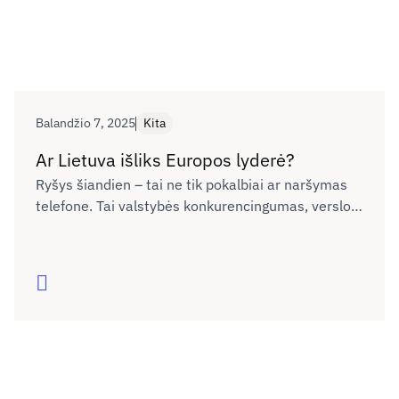
Balandžio 7, 2025
Kita
Ar Lietuva išliks Europos lyderė?
Ryšys šiandien – tai ne tik pokalbiai ar naršymas
telefone. Tai valstybės konkurencingumas, verslo
plėtra, žmonių galimybės gyventi, mokytis ir dirbti
bet kuriame Lietuvos kampelyje. Tačiau realybė
rodo – pažanga sustojo. Ar sugebėsime tai
Skaityti
pakeisti?