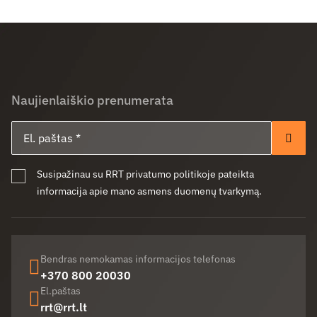
Naujienlaiškio prenumerata
El. paštas
Pren
Susipažinau su RRT privatumo politikoje pateikta
informacija apie mano asmens duomenų tvarkymą.
Bendras nemokamas informacijos telefonas
+370 800 20030
El.paštas
rrt@rrt.lt