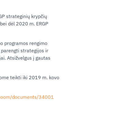
GP strateginių krypčių
s bei dėl 2020 m. ERGP
bo programos rengimo
 parengti strategijos ir
ai. Atsižvelgus į gautas
me teikti iki 2019 m. kovo
csroom/documents/34001