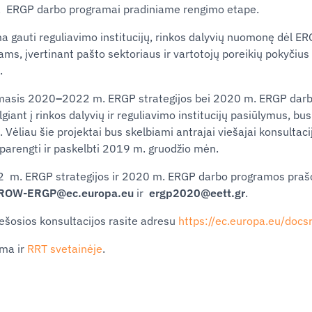
m. ERGP darbo programai pradiniame rengimo etape.
 gauti reguliavimo institucijų, rinkos dalyvių nuomonę dėl ER
ms, įvertinant pašto sektoriaus ir vartotojų poreikių pokyčiu
.
irmasis 2020
–
2022 m. ERGP strategijos bei 2020 m. ERGP dar
giant į rinkos dalyvių ir reguliavimo institucijų pasiūlymus, bus
Vėliau šie projektai bus skelbiami antrajai viešajai konsultacij
arengti ir paskelbti 2019 m. gruodžio mėn.
 m. ERGP strategijos ir 2020 m. ERGP darbo programos prašo
ROW-ERGP@ec.europa.eu
ir
ergp2020@eett.gr
.
ešosios konsultacijos rasite adresu
https://ec.europa.eu/do
ma ir
RRT svetainėje
.