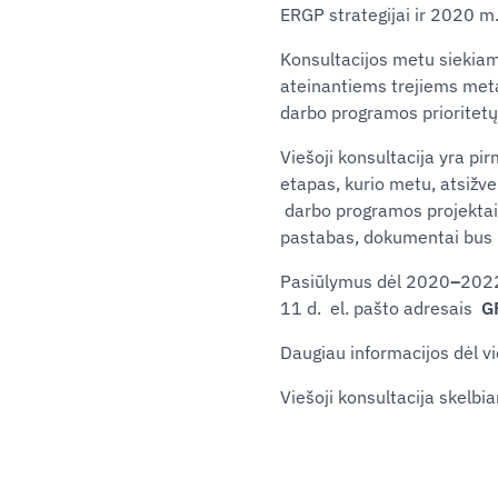
ERGP strategijai ir 2020 
Konsultacijos metu siekiama
ateinantiems trejiems meta
darbo programos prioritetų
Viešoji konsultacija yra p
etapas, kurio metu, atsižvel
darbo programos projektai. 
pastabas, dokumentai bus p
Pasiūlymus dėl 2020
–
2022
11 d. el. pašto adresais
G
Daugiau informacijos dėl vi
Viešoji konsultacija skelbia