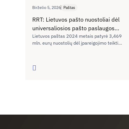
Birželio 5, 2026
Paštas
RRT: Lietuvos pašto nuostoliai dėl
universaliosios pašto paslaugos
teikimo – beveik 3,5 mln. eurų
Lietuvos paštas 2024 metais patyrė 3,469
mln. eurų nuostolių dėl įpareigojimo teikti
universaliąją pašto paslaugą (UPP), paskelbė
Ryšių reguliavimo tarnyba (RRT). Galutinį
sprendimą dėl bendrovės nuostolių
Skaityti
kompensavimo priims Susisiekimo
ministerija.