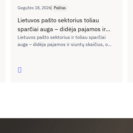
Gegužės 18, 2026
Paštas
Lietuvos pašto sektorius toliau
sparčiai auga – didėja pajamos ir
siuntų skaičius
Lietuvos pašto sektorius ir toliau sparčiai
auga – didėja pajamos ir siuntų skaičius, o
tradicinės korespondencijos siuntų kiekis dėl
skaitmenizacijos toliau traukiasi. Pašto
siuntinių rinkoje išlieka aktyvi konkurencija –
Skaityti
penki pašto paslaugų teikėjai užima daugiau
nei po 10 proc. rinkos pagal pajamas.