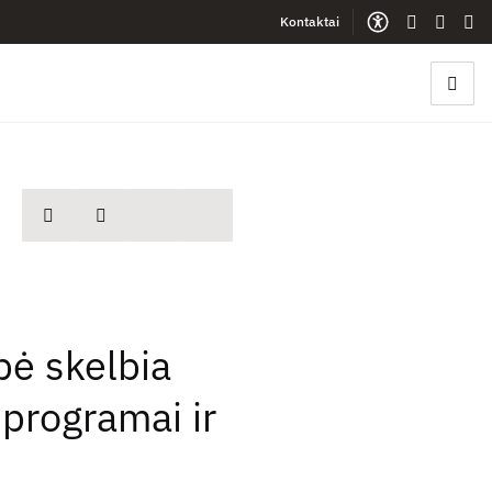
Kontaktai
Gestų kalb
Lengva
Sve
spausdinti
Dalintis
pė skelbia
 programai ir