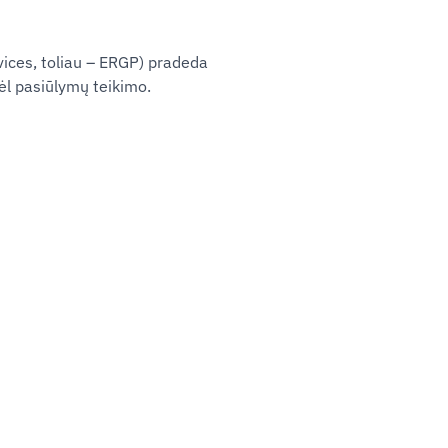
vices, toliau – ERGP) pradeda
ėl pasiūlymų teikimo.