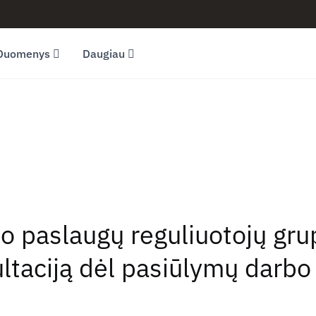
Duomenys
Daugiau
o paslaugų reguliuotojų gru
ltaciją dėl pasiūlymų darbo