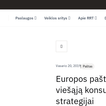
Facebook (opens in new window)
LinkedIn (opens in new window)
Youtube (opens in new window)
Paslaugos
Veiklos sritys
Apie RRT
Vasario 20, 2019
Paštas
Europos pašt
viešąją konsu
strategijai