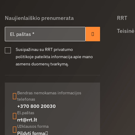
Naujienlaiškio prenumerata
RRT
El. paštas
Teisinė
Prenumeruoti
Susipažinau su RRT privatumo
politikoje pateikta informacija apie mano
asmens duomenų tvarkymą.
Bendras nemokamas informacijos
telefonas
+370 800 20030
El.paštas
rrt@rrt.lt
Užklausos forma
Pildyti formą