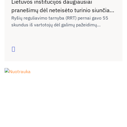
Lietuvos institucijos daugiausiai
pranešimų dėl neteisėto turinio siunčia
Facebook ir X
Ryšių reguliavimo tarnyba (RRT) pernai gavo 55
skundus iš vartotojų dėl galimų pažeidimų
interneto platformose – tai 18,3 karto daugiau nei
2024 metais. Dėl neteisėto turinio pašalinimo
Lietuvos institucijos pateikė apie 1 200
Skaityti
pranešimų, o daugiausia – socialiniams tinklams
Facebook ir X.