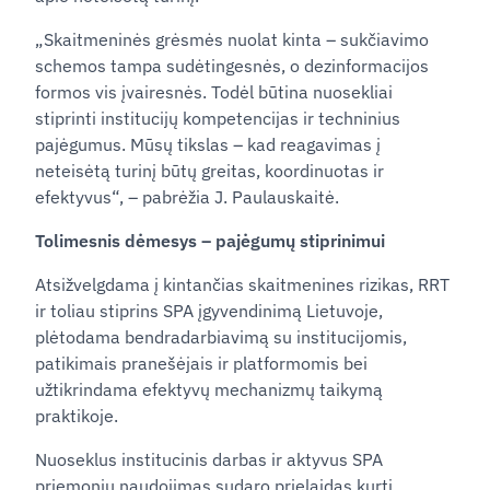
„Skaitmeninės grėsmės nuolat kinta – sukčiavimo
schemos tampa sudėtingesnės, o dezinformacijos
formos vis įvairesnės. Todėl būtina nuosekliai
stiprinti institucijų kompetencijas ir techninius
pajėgumus. Mūsų tikslas – kad reagavimas į
neteisėtą turinį būtų greitas, koordinuotas ir
efektyvus“, – pabrėžia J. Paulauskaitė.
Tolimesnis dėmesys – pajėgumų stiprinimui
Atsižvelgdama į kintančias skaitmenines rizikas, RRT
ir toliau stiprins SPA įgyvendinimą Lietuvoje,
plėtodama bendradarbiavimą su institucijomis,
patikimais pranešėjais ir platformomis bei
užtikrindama efektyvų mechanizmų taikymą
praktikoje.
Nuoseklus institucinis darbas ir aktyvus SPA
priemonių naudojimas sudaro prielaidas kurti