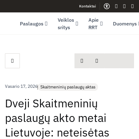
Kontaktai
Facebook (opens in new window)
LinkedIn (opens in new window)
Youtube (opens in new window)
Gestų kalb
Lengva
Sve
Veiklos
Apie
Paslaugos
Duomenys
sritys
RRT
spausdinti
Dalintis
Vasario 17, 2026
Skaitmeninių paslaugų aktas
Dveji Skaitmeninių
paslaugų akto metai
Lietuvoje: neteisėtas