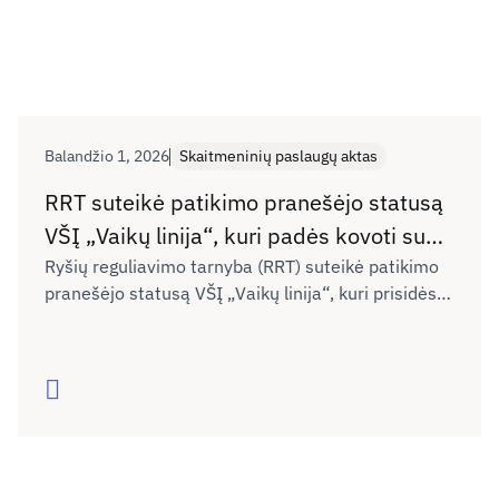
Balandžio 1, 2026
Skaitmeninių paslaugų aktas
RRT suteikė patikimo pranešėjo statusą
VŠĮ „Vaikų linija“, kuri padės kovoti su
neteisėtu turiniu internete
Ryšių reguliavimo tarnyba (RRT) suteikė patikimo
pranešėjo statusą VŠĮ „Vaikų linija“, kuri prisidės
prie neteisėto ir pažeidžiančio nepilnamečių
emocinę sveikatą, gerovę ir saugumą turinio
internete šalinimo.
Skaityti