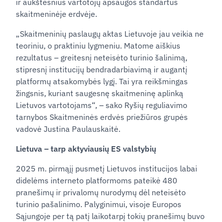
ir aukštesnius vartotojų apsaugos standartus
skaitmeninėje erdvėje.
„Skaitmeninių paslaugų aktas Lietuvoje jau veikia ne
teoriniu, o praktiniu lygmeniu. Matome aiškius
rezultatus – greitesnį neteisėto turinio šalinimą,
stipresnį institucijų bendradarbiavimą ir augantį
platformų atsakomybės lygį. Tai yra reikšmingas
žingsnis, kuriant saugesnę skaitmeninę aplinką
Lietuvos vartotojams“, – sako Ryšių reguliavimo
tarnybos Skaitmeninės erdvės priežiūros grupės
vadovė Justina Paulauskaitė.
Lietuva – tarp aktyviausių ES valstybių
2025 m. pirmąjį pusmetį Lietuvos institucijos labai
didelėms interneto platformoms pateikė 480
pranešimų ir privalomų nurodymų dėl neteisėto
turinio pašalinimo. Palyginimui, visoje Europos
Sąjungoje per tą patį laikotarpį tokių pranešimų buvo