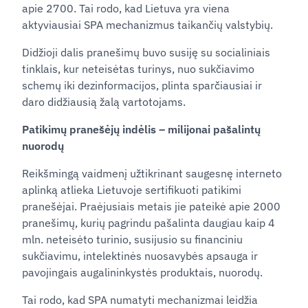
apie 2700. Tai rodo, kad Lietuva yra viena
aktyviausiai SPA mechanizmus taikančių valstybių.
Didžioji dalis pranešimų buvo susiję su socialiniais
tinklais, kur neteisėtas turinys, nuo sukčiavimo
schemų iki dezinformacijos, plinta sparčiausiai ir
daro didžiausią žalą vartotojams.
Patikimų pranešėjų indėlis – milijonai pašalintų
nuorodų
Reikšmingą vaidmenį užtikrinant saugesnę interneto
aplinką atlieka Lietuvoje sertifikuoti patikimi
pranešėjai. Praėjusiais metais jie pateikė apie 2000
pranešimų, kurių pagrindu pašalinta daugiau kaip 4
mln. neteisėto turinio, susijusio su financiniu
sukčiavimu, intelektinės nuosavybės apsauga ir
pavojingais augalininkystės produktais, nuorodų.
Tai rodo, kad SPA numatyti mechanizmai leidžia