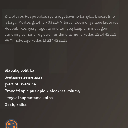
© Lietuvos Respublikos ryšių reguliavimo tarnyba. Biudžetinė
įstaiga. Mortos g. 14, LT-03219 Vilnius. Duomenys apie Lietuvos
Respublikos ryšių reguliavimo tarnybą kaupiami ir saugomi
Juridinių asmenų registre, juridinio asmens kodas 1214 42211,
PVM mokėtojo kodas LT214422113.
Slapukų politika
Svetainės žemėlapis
Įvertinti svetainę
Pranešti apie puslapio klaidą/netikslumą
Lengvai suprantama kalba
Gestų kalba