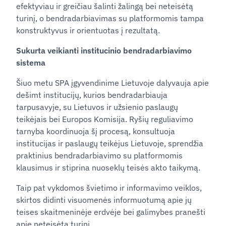
efektyviau ir greičiau šalinti žalingą bei neteisėtą
turinį, o bendradarbiavimas su platformomis tampa
konstruktyvus ir orientuotas į rezultatą.
Sukurta veikianti institucinio bendradarbiavimo
sistema
Šiuo metu SPA įgyvendinime Lietuvoje dalyvauja apie
dešimt institucijų, kurios bendradarbiauja
tarpusavyje, su Lietuvos ir užsienio paslaugų
teikėjais bei Europos Komisija. Ryšių reguliavimo
tarnyba koordinuoja šį procesą, konsultuoja
institucijas ir paslaugų teikėjus Lietuvoje, sprendžia
praktinius bendradarbiavimo su platformomis
klausimus ir stiprina nuoseklų teisės akto taikymą.
Taip pat vykdomos švietimo ir informavimo veiklos,
skirtos didinti visuomenės informuotumą apie jų
teises skaitmeninėje erdvėje bei galimybes pranešti
apie neteisėtą turinį.