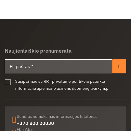
Naujienlaiškio prenumerata
El. paštas
Pren
Susipažinau su RRT privatumo politikoje pateikta
informacija apie mano asmens duomenų tvarkymą.
Bendras nemokamas informacijos telefonas
+370 800 20030
El.paštas