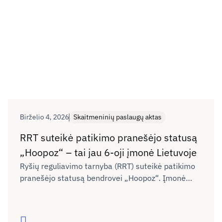
Birželio 4, 2026
Skaitmeninių paslaugų aktas
RRT suteikė patikimo pranešėjo statusą
„Hoopoz“ – tai jau 6-oji įmonė Lietuvoje
Ryšių reguliavimo tarnyba (RRT) suteikė patikimo
pranešėjo statusą bendrovei „Hoopoz“. Įmonė
teiks pranešimus interneto platformoms dėl
vartotojų informavimo pažeidimų ir nesaugių ar
draudžiamų produktų.
Skaityti