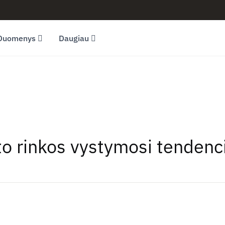
Duomenys
Daugiau
to rinkos vystymosi tendenc