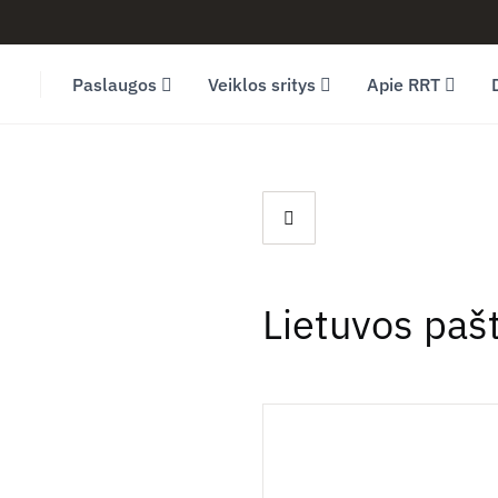
Facebook (opens in new window)
LinkedIn (opens in new window)
Youtube (opens in new window)
Paslaugos
Veiklos sritys
Apie RRT
Lietuvos paš