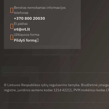
Bendras nemokamas informacijos
telefonas
+370 800 20030
El.paštas
rrt@rrt.lt
Užklausos forma
Pildyti formą
Facebook (opens in new window)
LinkedIn (opens in new window)
Youtube (opens in new window)
© Lietuvos Respublikos ryšių reguliavimo tarnyba. Biudžetinė įstaig
registre, juridinio asmens kodas 1214 42211, PVM mokėtojo kodas 