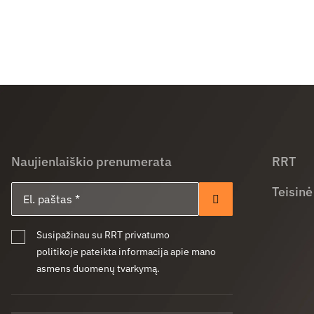
Naujienlaiškio prenumerata
RRT
El. paštas
Teisinė
Prenumeruoti
Susipažinau su RRT privatumo
politikoje pateikta informacija apie mano
asmens duomenų tvarkymą.